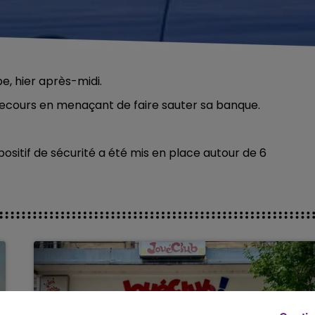
e, hier après-midi.
e secours en menaçant de faire sauter sa banque.
spositif de sécurité a été mis en place autour de 6