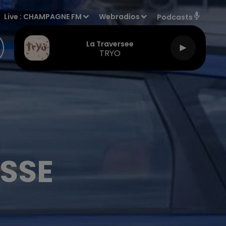
Live :
CHAMPAGNE FM
Webradios
Podcasts
La Traversee
TRYO
ESSE