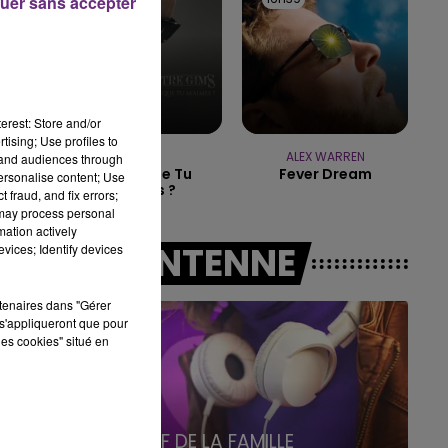
uer sans accepter
19h15 - 20h00
LA RADIO POP
erest: Store and/or
tising; Use profiles to
GIMS
ALEX WARREN
tand audiences through
Est-Ce Que Tu
Fever Dream
personalise content; Use
M'aimes ?
 fraud, and fix errors;
 may process personal
mation actively
A L'ANTENNE
vices; Identify devices
rtenaires dans "Gérer
s'appliqueront que pour
les cookies" situé en
5h00 - 6h00
LE BEST OF DE LA FAMILLE