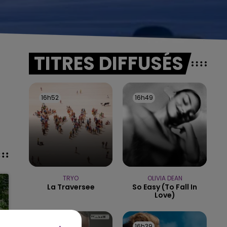
TITRES DIFFUSÉS
16h52
16h52
16h49
16h49
TRYO
OLIVIA DEAN
La Traversee
So Easy (to Fall In
Love)
16h42
16h42
16h39
16h39