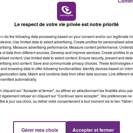
Contin
19h00 - 19h15
LA POP MACHINE - CHAMPAGNE FM
LE MAGASIN JOUÉCLUB DE REIMS FERME
Le respect de votre vie privée est notre priorité
SES PORTES
C'était l'une des institutions du centre-ville
ers
do the following data processing based on your consent and/or our legitimate int
device; Use limited data to select advertising; Create profiles for personalised adver
rémois. Le magasin JouéClub est contraint de
vertising; Measure advertising performance; Measure content performance; Unders
fermer ses portes.
ns of data from different sources; Develop and improve services; Create profiles to 
alised content; Use limited data to select content; Ensure security, prevent and detect
ertising and content; Save and communicate privacy choices. These technologies
and browsing data to offer following functionalities: Identify devices based on infor
eolocation data; Match and combine data from other data sources; Link different de
nsmitted automatically.
cliquant sur "Accepter et fermer", ou affiner en sélectionnant les finalités et/ou pa
 également refuser en cliquant sur "Continuer sans accepter". Vos préférences ne 
tre à jour vos choix, ou retirer votre consentement à tout moment via le lien "Gérer 
Gérer mes choix
Accepter et fermer
19h15 - 20h00