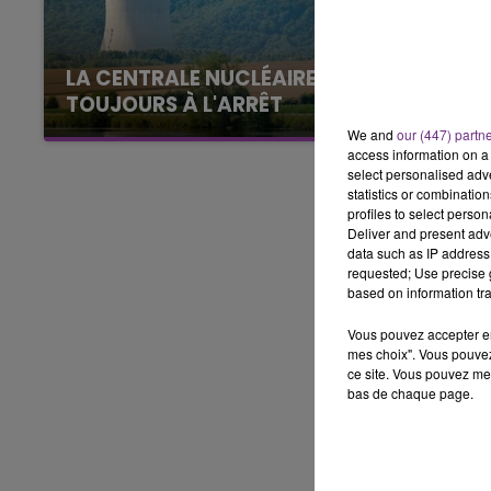
15h00 - 19h00
LE CLUB CHAMPAGNE FM
LA CENTRALE NUCLÉAIRE DE CHOOZ
TOUJOURS À L'ARRÊT
Cela fait déjà une semaine que la centrale
We and
our (447) partn
access information on a 
nucléaire ardennaise est à l'arrêt. Une situation
select personalised ad
justifiée par la sécheresse intense qui est
statistics or combinatio
toujours présente.
profiles to select person
Deliver and present adv
data such as IP address 
requested; Use precise g
based on information tra
Vous pouvez accepter en 
mes choix". Vous pouvez
ce site. Vous pouvez met
bas de chaque page.
19h00 - 19h15