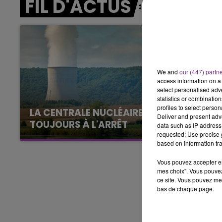
FIL D'ACTUS
10h00 - 14h00
LE TICKET DE CAISSE
We and
our (447) partn
access information on a 
select personalised ad
statistics or combinatio
profiles to select person
LA CENTRALE NUCLÉAIRE DE CHOOZ
Deliver and present adv
TOUJOURS À L'ARRÊT
data such as IP address 
requested; Use precise g
Cela fait déjà une semaine que la centrale
based on information tra
nucléaire ardennaise est à l'arrêt. Une situation
justifiée par la sécheresse intense qui est
Vous pouvez accepter en 
mes choix". Vous pouvez
toujours présente.
ce site. Vous pouvez met
bas de chaque page.