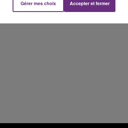
Gérer mes choix
Accepter et fermer
15h00 - 19h00
Le Club Champagne FM