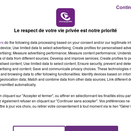
Contin
14h00 - 15h00
LA RADIO POP
Le respect de votre vie privée est notre priorité
ers
do the following data processing based on your consent and/or our legitimate int
device; Use limited data to select advertising; Create profiles for personalised adver
vertising; Measure advertising performance; Measure content performance; Unders
ns of data from different sources; Develop and improve services; Create profiles to 
alised content; Use limited data to select content; Ensure security, prevent and detect
LE MAGASIN JOUÉCLUB DE REIMS FERME
ertising and content; Save and communicate privacy choices. These technologies
SES PORTES
and browsing data to offer following functionalities: Identify devices based on infor
eolocation data; Match and combine data from other data sources; Link different de
C'était l'une des institutions du centre-ville
nsmitted automatically.
rémois. Le magasin JouéClub est contraint de
fermer ses portes.
cliquant sur "Accepter et fermer", ou affiner en sélectionnant les finalités et/ou pa
 également refuser en cliquant sur "Continuer sans accepter". Vos préférences ne 
tre à jour vos choix, ou retirer votre consentement à tout moment via le lien "Gérer 