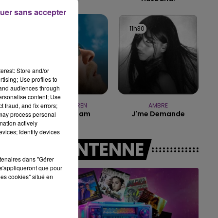
uer sans accepter
15h00 - 19h00
LE CLUB CHAMPAGNE FM
11h36
11h36
11h30
11h30
erest: Store and/or
tising; Use profiles to
tand audiences through
personalise content; Use
 fraud, and fix errors;
ALEX WARREN
AMBRE
Fever Dream
J'me Demande
 may process personal
mation actively
vices; Identify devices
A L'ANTENNE
rtenaires dans "Gérer
s'appliqueront que pour
les cookies" situé en