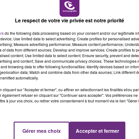
LE MAGASIN JOUÉCLUB DE REIMS FERME
19h00 - 19h15
LA POP MACHINE - CHAMPAGNE FM
SES PORTES
C'était l'une des institutions du centre-ville
Le respect de votre vie privée est notre priorité
rémois. Le magasin JouéClub est contraint de
ers
do the following data processing based on your consent and/or our legitimate int
fermer ses portes.
device; Use limited data to select advertising; Create profiles for personalised adver
vertising; Measure advertising performance; Measure content performance; Unders
ns of data from different sources; Develop and improve services; Create profiles to 
alised content; Use limited data to select content; Ensure security, prevent and detect
ertising and content; Save and communicate privacy choices. These technologies
and browsing data to offer following functionalities: Identify devices based on infor
eolocation data; Match and combine data from other data sources; Link different de
nsmitted automatically.
cliquant sur "Accepter et fermer", ou affiner en sélectionnant les finalités et/ou pa
 également refuser en cliquant sur "Continuer sans accepter". Vos préférences ne 
tre à jour vos choix, ou retirer votre consentement à tout moment via le lien "Gérer 
19h15 - 20h00
Gérer mes choix
Accepter et fermer
NE FM
LA RADIO POP