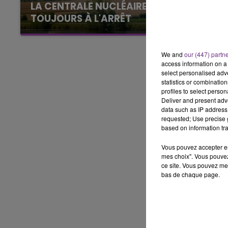
LA CENTRALE NUCLÉAIRE DE CHOOZ
15h00 - 19h00
LE CLUB CHAMPAGNE FM
TOUJOURS À L'ARRÊT
Cela fait déjà une semaine que la centrale
nucléaire ardennaise est à l'arrêt. Une situation
We and
our (447) partn
justifiée par la sécheresse intense qui est
access information on a 
toujours présente.
select personalised ad
statistics or combinatio
profiles to select person
Deliver and present adv
data such as IP address 
requested; Use precise g
based on information tra
Vous pouvez accepter en 
mes choix". Vous pouvez
ce site. Vous pouvez met
bas de chaque page.
19h00 - 19h15
FM
LA POP MACHINE - CHAMPAG