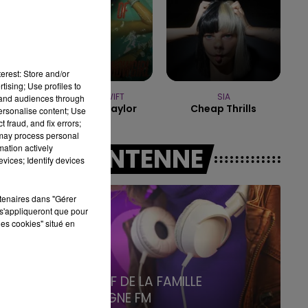
19h15 - 20h00
LA RADIO POP
erest: Store and/or
tising; Use profiles to
TAYLOR SWIFT
SIA
tand audiences through
Elizabeth Taylor
Cheap Thrills
personalise content; Use
 fraud, and fix errors;
 may process personal
mation actively
A L'ANTENNE
vices; Identify devices
rtenaires dans "Gérer
s'appliqueront que pour
les cookies" situé en
5h00 - 6h00
LE BEST OF DE LA FAMILLE
CHAMPAGNE FM