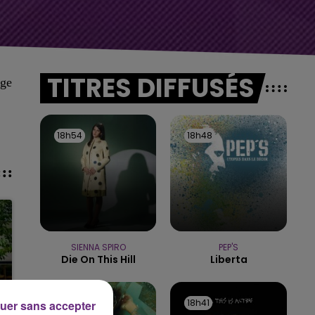
TITRES DIFFUSÉS
age
18h54
18h54
18h48
18h48
SIENNA SPIRO
PEP'S
Die On This Hill
Liberta
18h45
18h45
18h41
18h41
uer sans accepter