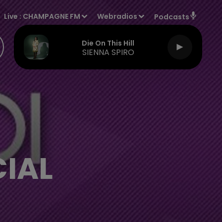
Live :
CHAMPAGNE FM
Webradios
Podcasts
Die On This Hill
SIENNA SPIRO
IAL