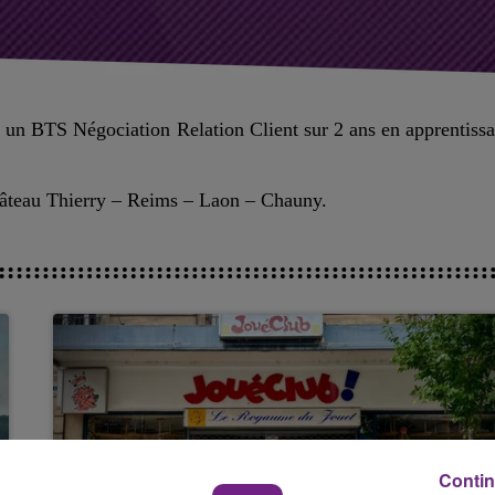
un BTS Négociation Relation Client sur 2 ans en apprentiss
Château Thierry – Reims – Laon – Chauny.
Contin