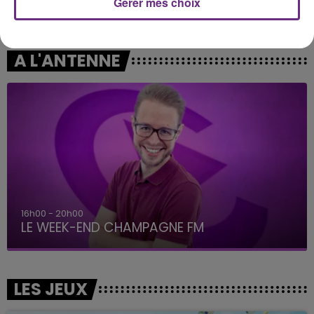
Gérer mes choix
JUSTIN BIEBER
JENNIFER LOPEZ & DAVID GUETTA
Love Yourself
Save Me Tonight
A L'ANTENNE
16h00 - 20h00
LE WEEK-END CHAMPAGNE FM
LES JEUX