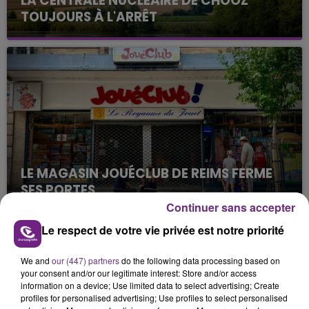
LA CENTRALE NUCLÉAIRE DE CHOOZ
TOUJOURS À L'ARRÊT
Cela fait déjà une semaine que la centrale
nucléaire ardennaise est à l'arrêt. Une situation
justifiée par la sécheresse intense qui est toujours
présente.
LE MAGASIN JOUÉCLUB DE REIMS FERME
SES PORTES
C'était l'une des institutions du centre-ville
Continuer sans accepter
rémois. Le magasin JouéClub est contraint de
Le respect de votre vie privée est notre priorité
fermer ses portes.
TITRES DIFFUSÉS
We and
our (447) partners
do the following data processing based on
your consent and/or our legitimate interest: Store and/or access
information on a device; Use limited data to select advertising; Create
4h12
4h12
4h08
4h08
profiles for personalised advertising; Use profiles to select personalised