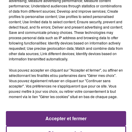
advertising; Measure advertising performance; Measure content
performance; Understand audiences through statistics or combinations
of data from different sources; Develop and improve services; Create
profiles to personalise content; Use profiles to select personalised
content; Use limited data to select content; Ensure security, prevent and
detect fraud, and fix errors; Deliver and present advertising and content;
Save and communicate privacy choices. These technologies may
process personal data such as IP address and browsing data to offer
following functionalities: Identify devices based on information actively
requested; Use precise geolocation data; Match and combine data from
other data sources; Link different devices; Identify devices based on
INDOCHINE
NAÏKA
Les Nouveaux Soleils
One Track Mind
information transmitted automatically.
Vous pouvez accepter en cliquant sur "Accepter et fermer", ou affiner en
4h05
4h05
4h01
4h01
sélectionnant les finalités et/ou partenaires dans "Gérer mes choix".
Vous pouvez également refuser en cliquant sur "Continuer sans
accepter". Vos préférences ne s'appliqueront que pour ce site. Vous
pouvez mettre à jour vos choix, ou retirer votre consentement à tout
moment via le lien "Gérer les cookies" situé en bas de chaque page.
Accepter et fermer