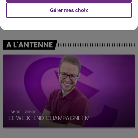
Gérer mes choix
ARIANA GRANDE
LYKKE LI
Hate That I Made You Love
I Follow Rivers
Me
A L'ANTENNE
16h00 - 20h00
LE WEEK-END CHAMPAGNE FM