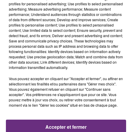
profiles for personalised advertising; Use profiles to select personalised
9h37
9h37
9h32
9h32
advertising; Measure advertising performance; Measure content
performance; Understand audiences through statistics or combinations
of data from different sources; Develop and improve services; Create
profiles to personalise content; Use profiles to select personalised
content; Use limited data to select content; Ensure security, prevent and
detect fraud, and fix errors; Deliver and present advertising and content;
Save and communicate privacy choices. These technologies may
process personal data such as IP address and browsing data to offer
following functionalities: Identify devices based on information actively
requested; Use precise geolocation data; Match and combine data from
other data sources; Link different devices; Identify devices based on
TEMPER CITY
TWENTY ONE PILOTS
information transmitted automatically.
Self Aware
Stressed Out
Vous pouvez accepter en cliquant sur "Accepter et fermer", ou affiner en
sélectionnant les finalités et/ou partenaires dans "Gérer mes choix".
9h29
9h29
9h26
9h26
Vous pouvez également refuser en cliquant sur "Continuer sans
accepter". Vos préférences ne s'appliqueront que pour ce site. Vous
pouvez mettre à jour vos choix, ou retirer votre consentement à tout
moment via le lien "Gérer les cookies" situé en bas de chaque page.
Accepter et fermer