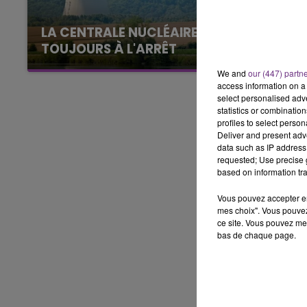
15h00 - 19h00
LE CLUB CHAMPAGNE FM
LA CENTRALE NUCLÉAIRE DE CHOOZ
TOUJOURS À L'ARRÊT
Cela fait déjà une semaine que la centrale
We and
our (447) partn
nucléaire ardennaise est à l'arrêt. Une situation
access information on a 
justifiée par la sécheresse intense qui est
select personalised ad
statistics or combinatio
toujours présente.
profiles to select person
Deliver and present adv
data such as IP address 
requested; Use precise g
based on information tra
Vous pouvez accepter en 
mes choix". Vous pouvez
ce site. Vous pouvez met
bas de chaque page.
19h15 - 20h00
HAMPAGNE FM
LA RADIO POP