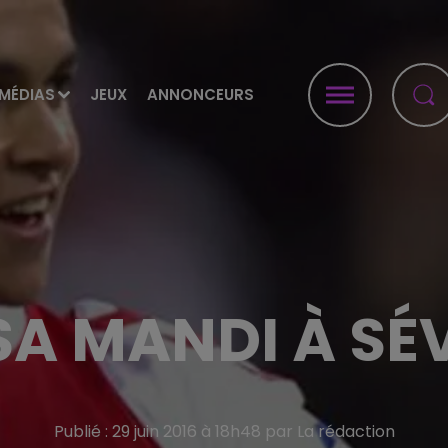
MÉDIAS
JEUX
ANNONCEURS
SA MANDI À SÉV
Publié : 29 juin 2016 à 18h48 par La rédaction