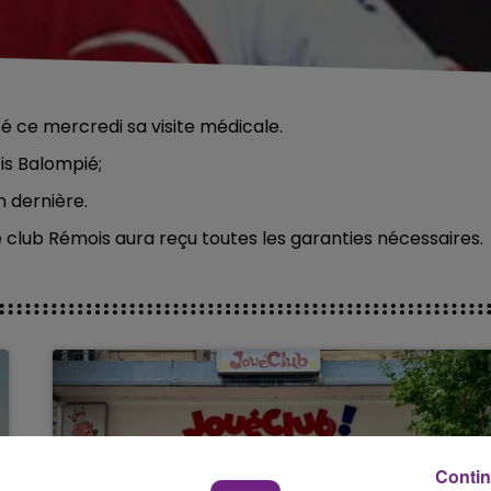
é ce mercredi sa visite médicale.
tis Balompié;
n dernière.
le club Rémois aura reçu toutes les garanties nécessaires.
Contin