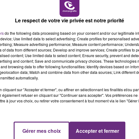
19h00 - 19h15
LA POP MACHINE - CHAMPAGNE FM
LE MAGASIN JOUÉCLUB DE REIMS FERME
Le respect de votre vie privée est notre priorité
SES PORTES
C'était l'une des institutions du centre-ville
ers
do the following data processing based on your consent and/or our legitimate int
rémois. Le magasin JouéClub est contraint de
device; Use limited data to select advertising; Create profiles for personalised adver
fermer ses portes.
vertising; Measure advertising performance; Measure content performance; Unders
ns of data from different sources; Develop and improve services; Create profiles to 
alised content; Use limited data to select content; Ensure security, prevent and detect
ertising and content; Save and communicate privacy choices. These technologies
and browsing data to offer following functionalities: Identify devices based on infor
eolocation data; Match and combine data from other data sources; Link different de
nsmitted automatically.
cliquant sur "Accepter et fermer", ou affiner en sélectionnant les finalités et/ou pa
 également refuser en cliquant sur "Continuer sans accepter". Vos préférences ne 
tre à jour vos choix, ou retirer votre consentement à tout moment via le lien "Gérer 
5h00 - 6h00
LE BEST OF DE LA FAMILLE
Gérer mes choix
Accepter et fermer
CHAMPAGNE FM