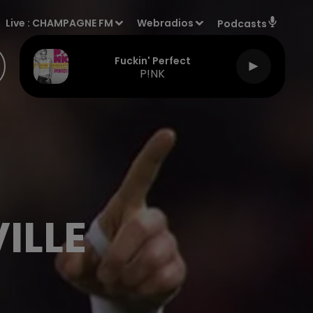
Live :
CHAMPAGNE FM
Webradios
Podcasts
Fuckin' Perfect
P!NK
ILLE