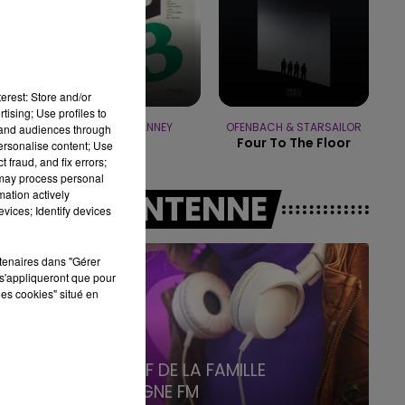
19h15 - 20h00
LA RADIO POP
erest: Store and/or
tising; Use profiles to
KENDJI & VIANNEY
OFENBACH & STARSAILOR
tand audiences through
Le Feu
Four To The Floor
personalise content; Use
 fraud, and fix errors;
 may process personal
mation actively
A L'ANTENNE
vices; Identify devices
rtenaires dans "Gérer
s'appliqueront que pour
les cookies" situé en
6h00 - 10h00
La Famille