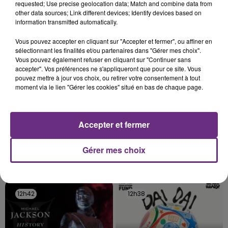
requested; Use precise geolocation data; Match and combine data from
rémois. Le magasin JouéClub est contraint de
other data sources; Link different devices; Identify devices based on
fermer ses portes.
information transmitted automatically.
TITRES DIFFUSÉS
Vous pouvez accepter en cliquant sur "Accepter et fermer", ou affiner en
sélectionnant les finalités et/ou partenaires dans "Gérer mes choix".
12h50
12h50
12h46
12h46
Vous pouvez également refuser en cliquant sur "Continuer sans
accepter". Vos préférences ne s'appliqueront que pour ce site. Vous
pouvez mettre à jour vos choix, ou retirer votre consentement à tout
moment via le lien "Gérer les cookies" situé en bas de chaque page.
Accepter et fermer
Gérer mes choix
PHARRELL WILLIAMS
ADELE CASTILLON
Happy
Ete Avec Toi
12h42
12h42
12h38
12h38