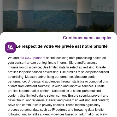
LA CENTRALE NUCLÉAIRE DE CHOOZ
Continuer sans accepter
TOUJOURS À L'ARRÊT
Le respect de votre vie privée est notre priorité
Cela fait déjà une semaine que la centrale
nucléaire ardennaise est à l'arrêt. Une situation
We and
our (447) partners
do the following data processing based on
justifiée par la sécheresse intense qui est toujours
your consent and/or our legitimate interest: Store and/or access
présente.
information on a device; Use limited data to select advertising; Create
profiles for personalised advertising; Use profiles to select personalised
advertising; Measure advertising performance; Measure content
performance; Understand audiences through statistics or combinations
of data from different sources; Develop and improve services; Create
profiles to personalise content; Use profiles to select personalised
content; Use limited data to select content; Ensure security, prevent and
LE MAGASIN JOUÉCLUB DE REIMS FERME
detect fraud, and fix errors; Deliver and present advertising and content;
Save and communicate privacy choices. These technologies may
SES PORTES
process personal data such as IP address and browsing data to offer
C'était l'une des institutions du centre-ville
following functionalities: Identify devices based on information actively