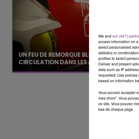
10h00 - 14h00
LE TICKET DE CAISSE
We and
our (447) partn
access information on a 
select personalised ad
statistics or combinatio
UN FEU DE REMORQUE BLOQUE LA
profiles to select person
CIRCULATION DANS LES ARDENNES
Deliver and present adv
Un feu de remorque s'est déclaré ce mercredi
data such as IP address 
requested; Use precise g
en fin de matinée sur l'A34.
based on information tra
Vous pouvez accepter en 
mes choix". Vous pouvez
ce site. Vous pouvez met
bas de chaque page.
14h00 - 15h00