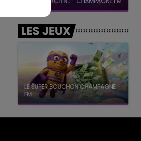
LA POP MACHINE - CHAMPAGNE FM
LES JEUX
LE SUPER BOUCHON CHAMPAGNE
FM
avec La Famille Champagne FM, à 8H10