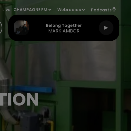
Live :
CHAMPAGNE FM
Webradios
Podcasts
Belong Together
MARK AMBOR
TION