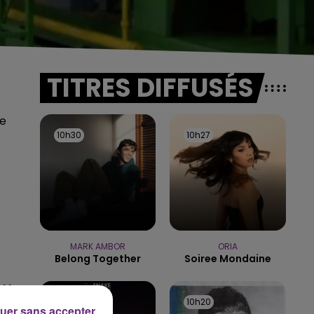
TITRES DIFFUSÉS
ne
10h30
10h30
10h27
10h27
MARK AMBOR
ORIA
Belong Together
Soiree Mondaine
10h23
10h23
10h20
10h20
uer sans accepter