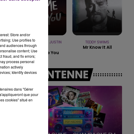
15h00 - 19h00
LE CLUB CHAMPAGNE FM
erest: Store and/or
tising; Use profiles to
DJ SNAKE FEAT. JUSTIN
TEDDY SWIMS
tand audiences through
Mr Know It All
BIEBER
personalise content; Use
Let Me Love You
 fraud, and fix errors;
 may process personal
mation actively
A L'ANTENNE
vices; Identify devices
rtenaires dans "Gérer
s'appliqueront que pour
les cookies" situé en
19h00 - 19h15