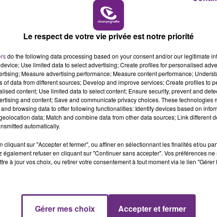
14h00 - 15h00
LA RADIO POP
Le respect de votre vie privée est notre priorité
ers
do the following data processing based on your consent and/or our legitimate int
device; Use limited data to select advertising; Create profiles for personalised adver
vertising; Measure advertising performance; Measure content performance; Unders
ns of data from different sources; Develop and improve services; Create profiles to 
VENEZ FÊTER CE WEEK-END
alised content; Use limited data to select content; Ensure security, prevent and detect
L'ANNIVERSAIRE DE WOINIC
ertising and content; Save and communicate privacy choices. These technologies
Ce samedi 8 août sera un grand jour :
and browsing data to offer following functionalities: Identify devices based on infor
eolocation data; Match and combine data from other data sources; Link different de
l'anniversaire du plus gros sanglier du monde.
nsmitted automatically.
Une fête est donc organisée et vous êtes tous
conviés !
cliquant sur "Accepter et fermer", ou affiner en sélectionnant les finalités et/ou pa
 également refuser en cliquant sur "Continuer sans accepter". Vos préférences ne 
tre à jour vos choix, ou retirer votre consentement à tout moment via le lien "Gérer 
Gérer mes choix
Accepter et fermer
15h00 - 19h00