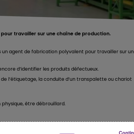
pour travailler sur une chaîne de production.
 un agent de fabrication polyvalent pour travailler sur u
ncore d’identifier les produits défectueux.
 de l’étiquetage, la conduite d’un transpalette ou chariot
 physique, être débrouillard.
Contin