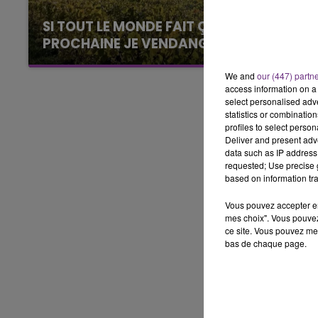
LE BEST OF DE LA FAMILLE
CHAMPAGNE FM
SI TOUT LE MONDE FAIT ÇA, MOI L'ANNÉE
PROCHAINE JE VENDANGE EN...
La vendange en Champagne a débuté ce jeudi
We and
our (447) partn
6 août dans la commune de Montgueux (Aube).
access information on a 
Du jamais vu !
select personalised ad
statistics or combinatio
profiles to select person
Deliver and present adv
data such as IP address 
requested; Use precise g
based on information tra
Vous pouvez accepter en 
mes choix". Vous pouvez
ce site. Vous pouvez met
bas de chaque page.
LE
6h00 - 10h00
La Famille