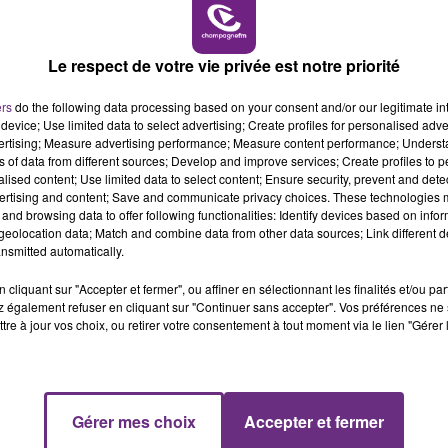
6h00 - 10h00
LA FAMILLE
L'INSPECTION DU TRAVAIL RAPPELLE À
L'ORDRE SUR LES CONDITIONS DE...
Le respect de votre vie privée est notre priorité
Alors que les dates de début des vendange
ers
do the following data processing based on your consent and/or our legitimate int
2026 s'est avéré être plus précoce que prévu,
device; Use limited data to select advertising; Create profiles for personalised adver
l'inspection du Travail en profite pour rappeler
vertising; Measure advertising performance; Measure content performance; Unders
les conditions de...
ns of data from different sources; Develop and improve services; Create profiles to 
alised content; Use limited data to select content; Ensure security, prevent and detect
ertising and content; Save and communicate privacy choices. These technologies
and browsing data to offer following functionalities: Identify devices based on infor
eolocation data; Match and combine data from other data sources; Link different de
nsmitted automatically.
cliquant sur "Accepter et fermer", ou affiner en sélectionnant les finalités et/ou pa
 également refuser en cliquant sur "Continuer sans accepter". Vos préférences ne 
tre à jour vos choix, ou retirer votre consentement à tout moment via le lien "Gérer 
10h00 - 14h00
Gérer mes choix
Accepter et fermer
LE TICKET DE CAISSE