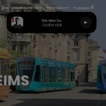
Live :
CHAMPAGNE FM
Webradios
Podcasts
Dis-Moi Ou
JULIEN LIEB
EIMS