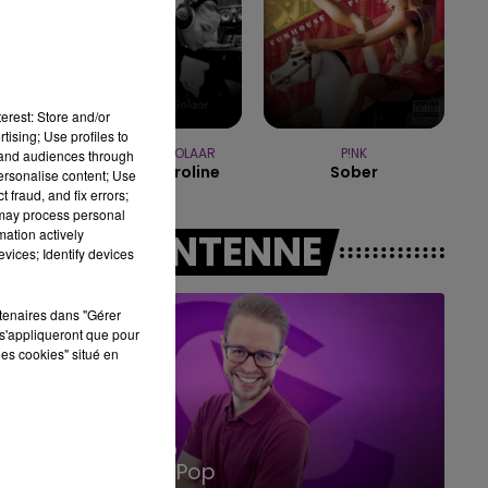
10h00 - 14h00
LE TICKET DE CAISSE
erest: Store and/or
tising; Use profiles to
ZAHO & MC SOLAAR
P!NK
tand audiences through
Comme Caroline
Sober
personalise content; Use
 fraud, and fix errors;
 may process personal
mation actively
A L'ANTENNE
vices; Identify devices
rtenaires dans "Gérer
s'appliqueront que pour
les cookies" situé en
14h00 - 15h00
La Radio Pop