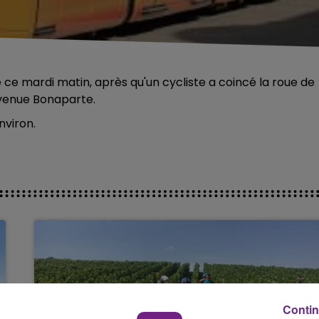
 ce mardi matin, après qu'un cycliste a coincé la roue de
avenue Bonaparte.
nviron.
Contin