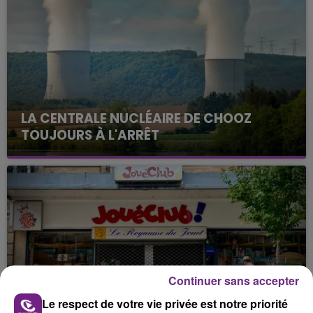
LA CENTRALE NUCLÉAIRE DE CHOOZ
TOUJOURS À L'ARRÊT
Cela fait déjà une semaine que la centrale
nucléaire ardennaise est à l'arrêt. Une situation
justifiée par la sécheresse intense qui est toujours
présente.
Continuer sans accepter
LE MAGASIN JOUÉCLUB DE REIMS FERME
Le respect de votre vie privée est notre priorité
SES PORTES