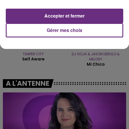
Accepter et fermer
Gérer mes choix
TEMPER CITY
DJ GOJA & JASON DERULO &
Self Aware
MELODY
Mi Chico
A L'ANTENNE