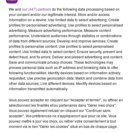
C'était l'une des institutions du centre-ville
We and
our (447) partners
do the following data processing based on
rémois. Le magasin JouéClub est contraint de
your consent and/or our legitimate interest: Store and/or access
fermer ses portes.
information on a device; Use limited data to select advertising; Create
TITRES DIFFUSÉS
profiles for personalised advertising; Use profiles to select personalised
advertising; Measure advertising performance; Measure content
performance; Understand audiences through statistics or combinations
of data from different sources; Develop and improve services; Create
21h08
21h08
21h04
21h04
profiles to personalise content; Use profiles to select personalised
content; Use limited data to select content; Ensure security, prevent and
detect fraud, and fix errors; Deliver and present advertising and content;
Save and communicate privacy choices. These technologies may
process personal data such as IP address and browsing data to offer
following functionalities: Identify devices based on information actively
requested; Use precise geolocation data; Match and combine data from
other data sources; Link different devices; Identify devices based on
information transmitted automatically.
Vous pouvez accepter en cliquant sur "Accepter et fermer", ou affiner en
TAYLOR SWIFT
JUSTIN TIMBERLAKE
sélectionnant les finalités et/ou partenaires dans "Gérer mes choix".
I Knew It, I Knew You
What Goes Around...
Vous pouvez également refuser en cliquant sur "Continuer sans
Comes Around
accepter". Vos préférences ne s'appliqueront que pour ce site. Vous
pouvez mettre à jour vos choix, ou retirer votre consentement à tout
moment via le lien "Gérer les cookies" situé en bas de chaque page.
21h01
21h01
20h59
20h59