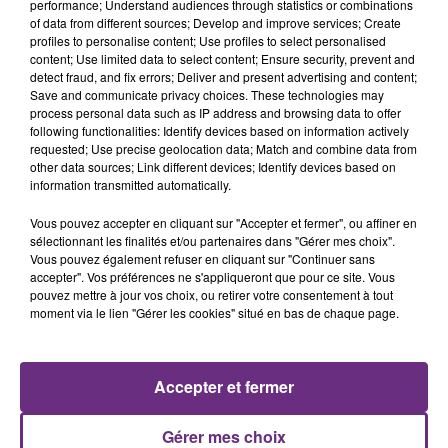
performance; Understand audiences through statistics or combinations
of data from different sources; Develop and improve services; Create
profiles to personalise content; Use profiles to select personalised
content; Use limited data to select content; Ensure security, prevent and
detect fraud, and fix errors; Deliver and present advertising and content;
Save and communicate privacy choices. These technologies may
process personal data such as IP address and browsing data to offer
following functionalities: Identify devices based on information actively
requested; Use precise geolocation data; Match and combine data from
TAYLOR SWIFT
DANIEL POWTER
other data sources; Link different devices; Identify devices based on
Elizabeth Taylor
Bad Day
information transmitted automatically.
18h01
18h01
17h58
17h58
Vous pouvez accepter en cliquant sur "Accepter et fermer", ou affiner en
sélectionnant les finalités et/ou partenaires dans "Gérer mes choix".
Vous pouvez également refuser en cliquant sur "Continuer sans
accepter". Vos préférences ne s'appliqueront que pour ce site. Vous
pouvez mettre à jour vos choix, ou retirer votre consentement à tout
moment via le lien "Gérer les cookies" situé en bas de chaque page.
Accepter et fermer
ALEX WARREN
ANOTR & 54 ULTRA
Gérer mes choix
Fever Dream
Talk To You