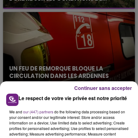
Alors que les dates de début des vendange 2026
s'est avéré être plus précoce que prévu,
l'inspection du Travail en profite pour rappeler
les conditions de...
UN FEU DE REMORQUE BLOQUE LA
CIRCULATION DANS LES ARDENNES
Un feu de remorque s'est déclaré ce mercredi en
Continuer sans accepter
fin de matinée sur l'A34.
Le respect de votre vie privée est notre priorité
TITRES DIFFUSÉS
We and
our (447) partners
do the following data processing based on
your consent and/or our legitimate interest: Store and/or access
18h08
18h08
18h04
18h04
information on a device; Use limited data to select advertising; Create
profiles for personalised advertising; Use profiles to select personalised
advertising; Measure advertising performance; Measure content