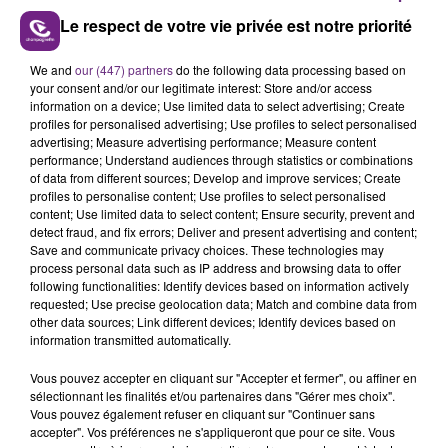
Le respect de votre vie privée est notre priorité
We and
our (447) partners
do the following data processing based on
LE MAGASIN JOUÉCLUB DE REIMS FERME
your consent and/or our legitimate interest: Store and/or access
SES PORTES
information on a device; Use limited data to select advertising; Create
profiles for personalised advertising; Use profiles to select personalised
C'était l'une des institutions du centre-ville
advertising; Measure advertising performance; Measure content
rémois. Le magasin JouéClub est contraint de
performance; Understand audiences through statistics or combinations
of data from different sources; Develop and improve services; Create
fermer ses portes.
TITRES DIFFUSÉS
profiles to personalise content; Use profiles to select personalised
content; Use limited data to select content; Ensure security, prevent and
detect fraud, and fix errors; Deliver and present advertising and content;
Save and communicate privacy choices. These technologies may
17h06
17h06
17h03
17h03
process personal data such as IP address and browsing data to offer
following functionalities: Identify devices based on information actively
requested; Use precise geolocation data; Match and combine data from
other data sources; Link different devices; Identify devices based on
information transmitted automatically.
Vous pouvez accepter en cliquant sur "Accepter et fermer", ou affiner en
sélectionnant les finalités et/ou partenaires dans "Gérer mes choix".
Vous pouvez également refuser en cliquant sur "Continuer sans
accepter". Vos préférences ne s'appliqueront que pour ce site. Vous