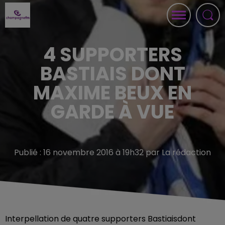
4 SUPPORTERS
BASTIAIS DONT
MAXIME BEUX EN
GARDE À VUE
Publié : 16 novembre 2016 à 19h32 par La rédaction
Interpellation de quatre supporters Bastiaisdont