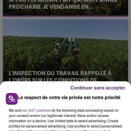
PROCHAINE JE VENDANGE EN...
La vendange en Champagne a débuté ce jeudi 6
août dans la commune de Montgueux (Aube). Du
jamais vu !
L'INSPECTION DU TRAVAIL RAPPELLE À
L'ORDRE SUR LES CONDITIONS DE...
Alors que les dates de début des vendange 2026
Continuer sans accepter
s'est avéré être plus précoce que prévu,
Le respect de votre vie privée est notre priorité
l'inspection du Travail en profite pour rappeler
TITRES DIFFUSÉS
les conditions de...
We and
our (447) partners
do the following data processing based on
your consent and/or our legitimate interest: Store and/or access
information on a device; Use limited data to select advertising; Create
23h09
23h09
23h05
23h05
profiles for personalised advertising; Use profiles to select personalised