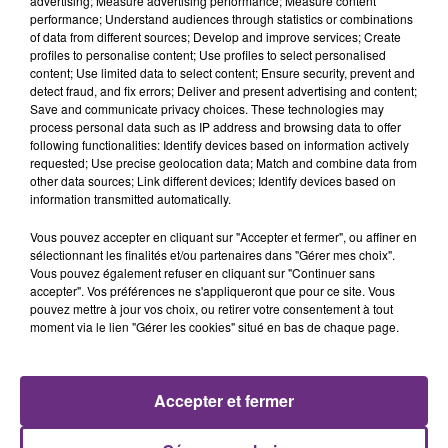
advertising; Measure advertising performance; Measure content
performance; Understand audiences through statistics or combinations
of data from different sources; Develop and improve services; Create
profiles to personalise content; Use profiles to select personalised
content; Use limited data to select content; Ensure security, prevent and
detect fraud, and fix errors; Deliver and present advertising and content;
Save and communicate privacy choices. These technologies may
process personal data such as IP address and browsing data to offer
following functionalities: Identify devices based on information actively
requested; Use precise geolocation data; Match and combine data from
other data sources; Link different devices; Identify devices based on
P!NK
MYLES SMITH & NIALL HORAN
Sober
Drive Safe
information transmitted automatically.
Vous pouvez accepter en cliquant sur "Accepter et fermer", ou affiner en
23h03
23h03
23h00
23h00
sélectionnant les finalités et/ou partenaires dans "Gérer mes choix".
Vous pouvez également refuser en cliquant sur "Continuer sans
accepter". Vos préférences ne s'appliqueront que pour ce site. Vous
pouvez mettre à jour vos choix, ou retirer votre consentement à tout
moment via le lien "Gérer les cookies" situé en bas de chaque page.
Accepter et fermer