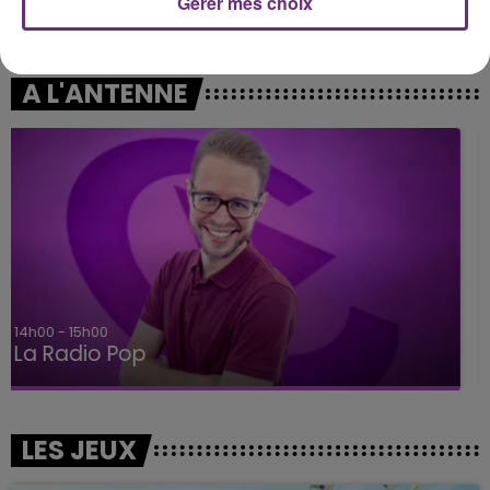
Gérer mes choix
JEREMY FREROT
ALEX WARREN
Un Homme
Fever Dream
A L'ANTENNE
15h00 - 19h00
Le Club Champagne FM
LES JEUX