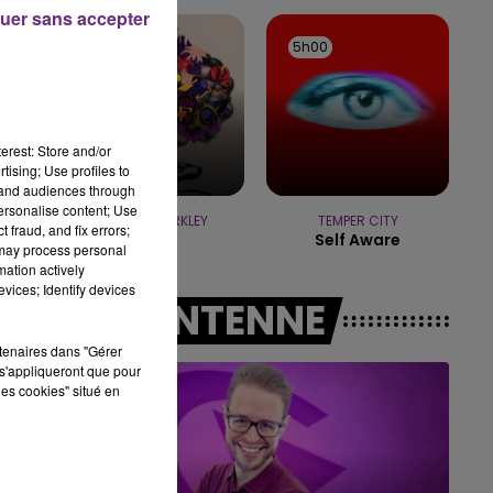
10h00 - 14h00
uer sans accepter
LE TICKET DE CAISSE
5h03
5h03
5h00
5h00
erest: Store and/or
tising; Use profiles to
tand audiences through
personalise content; Use
GNARLS BARKLEY
TEMPER CITY
 fraud, and fix errors;
Crazy
Self Aware
 may process personal
mation actively
vices; Identify devices
A L'ANTENNE
rtenaires dans "Gérer
s'appliqueront que pour
les cookies" situé en