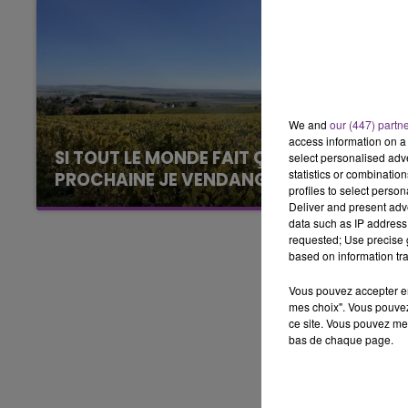
LE BEST OF DE LA FAMILLE
CHAMPAGNE FM
We and
our (447) partn
access information on a 
SI TOUT LE MONDE FAIT ÇA, MOI L'ANNÉE
select personalised ad
statistics or combinatio
PROCHAINE JE VENDANGE EN...
profiles to select person
La vendange en Champagne a débuté ce jeudi
Deliver and present adv
6 août dans la commune de Montgueux (Aube).
data such as IP address 
requested; Use precise g
Du jamais vu !
based on information tra
Vous pouvez accepter en 
mes choix". Vous pouvez
ce site. Vous pouvez met
bas de chaque page.