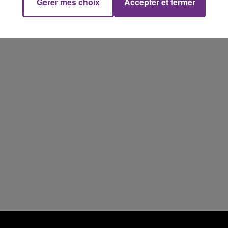
Gérer mes choix
Accepter et fermer
10h00 - 14h00
LE TICKET DE CAISSE