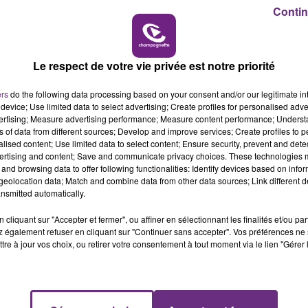
6h00 - 10h00
Contin
LA FAMILLE
Le respect de votre vie privée est notre priorité
ers
do the following data processing based on your consent and/or our legitimate int
device; Use limited data to select advertising; Create profiles for personalised adver
L'INSPECTION DU TRAVAIL RAPPELLE À
vertising; Measure advertising performance; Measure content performance; Unders
ns of data from different sources; Develop and improve services; Create profiles to 
L'ORDRE SUR LES CONDITIONS DE...
alised content; Use limited data to select content; Ensure security, prevent and detect
Alors que les dates de début des vendange
ertising and content; Save and communicate privacy choices. These technologies
2026 s'est avéré être plus précoce que prévu,
and browsing data to offer following functionalities: Identify devices based on infor
eolocation data; Match and combine data from other data sources; Link different de
l'inspection du Travail en profite pour rappeler
nsmitted automatically.
les conditions de...
cliquant sur "Accepter et fermer", ou affiner en sélectionnant les finalités et/ou pa
 également refuser en cliquant sur "Continuer sans accepter". Vos préférences ne 
tre à jour vos choix, ou retirer votre consentement à tout moment via le lien "Gérer 