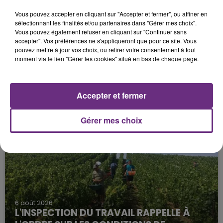
Vous pouvez accepter en cliquant sur "Accepter et fermer", ou affiner en
sélectionnant les finalités et/ou partenaires dans "Gérer mes choix".
Vous pouvez également refuser en cliquant sur "Continuer sans
accepter". Vos préférences ne s'appliqueront que pour ce site. Vous
pouvez mettre à jour vos choix, ou retirer votre consentement à tout
moment via le lien "Gérer les cookies" situé en bas de chaque page.
6 août 2026
SI TOUT LE MONDE FAIT ÇA, MOI L'ANNÉE
Accepter et fermer
PROCHAINE JE VENDANGE EN...
La vendange en Champagne a débuté ce jeudi 6
Gérer mes choix
août dans la commune de Montgueux (Aube). Du
jamais vu !
6 août 2026
L'INSPECTION DU TRAVAIL RAPPELLE À