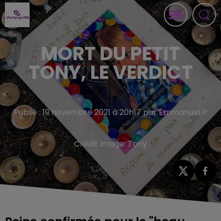
MORT DU PETIT
TONY, LE VERDICT
Publié : 19 novembre 2021 à 20h17 par Emmanuel P
Crédit image:
Tony