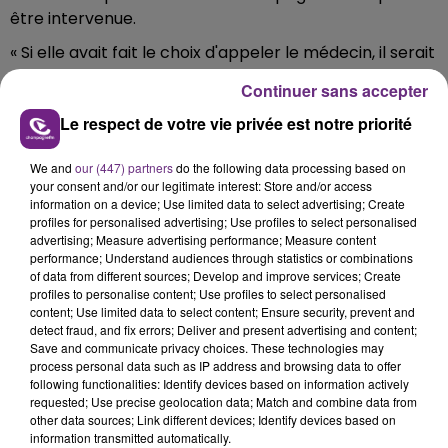
être intervenue.
« Si elle avait fait le choix d'appeler le médecin, il serait
encore vivant. C'est moi qui ai mis les coups, c'est moi
Continuer sans accepter
qui l'ai tué mais elle aurait pu mieux le protéger »,
Le respect de votre vie privée est notre priorité
précise-t-il.
Quand l'avocat du père de Tony lui demande ce que
We and
our (447) partners
do the following data processing based on
ça fait de taper un enfant il répond « je me considère
your consent and/or our legitimate interest: Store and/or access
comme une merde, mais ça fait aucune sensation
information on a device; Use limited data to select advertising; Create
profiles for personalised advertising; Use profiles to select personalised
particulière... »
advertising; Measure advertising performance; Measure content
performance; Understand audiences through statistics or combinations
Loïc Vantal, qui n'avait pas fait appel de sa
of data from different sources; Develop and improve services; Create
condamnation en première instance, assume : « Je
profiles to personalise content; Use profiles to select personalised
suis coupable, je mérite d'être puni, c'est tout ».
content; Use limited data to select content; Ensure security, prevent and
detect fraud, and fix errors; Deliver and present advertising and content;
Save and communicate privacy choices. These technologies may
process personal data such as IP address and browsing data to offer
following functionalities: Identify devices based on information actively
requested; Use precise geolocation data; Match and combine data from
FIL D'ACTU
other data sources; Link different devices; Identify devices based on
information transmitted automatically.