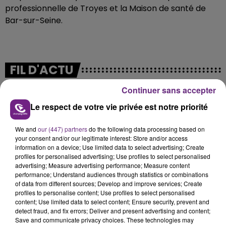
professionnelle de Troyes et la Maison de santé de
Bar-sur-Seine.
FIL D'ACTU
Continuer sans accepter
Le respect de votre vie privée est notre priorité
We and
our (447) partners
do the following data processing based on
your consent and/or our legitimate interest: Store and/or access
information on a device; Use limited data to select advertising; Create
profiles for personalised advertising; Use profiles to select personalised
advertising; Measure advertising performance; Measure content
7 août 2026
performance; Understand audiences through statistics or combinations
LA CENTRALE NUCLÉAIRE DE CHOOZ
of data from different sources; Develop and improve services; Create
TOUJOURS À L'ARRÊT
profiles to personalise content; Use profiles to select personalised
Cela fait déjà une semaine que la centrale
content; Use limited data to select content; Ensure security, prevent and
detect fraud, and fix errors; Deliver and present advertising and content;
nucléaire ardennaise est à l'arrêt. Une situation
Save and communicate privacy choices. These technologies may