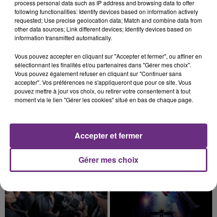
justifiée par la sécheresse intense qui est toujours
process personal data such as IP address and browsing data to offer
présente.
following functionalities: Identify devices based on information actively
requested; Use precise geolocation data; Match and combine data from
other data sources; Link different devices; Identify devices based on
information transmitted automatically.
Vous pouvez accepter en cliquant sur "Accepter et fermer", ou affiner en
sélectionnant les finalités et/ou partenaires dans "Gérer mes choix".
7 août 2026
LE MAGASIN JOUÉCLUB DE REIMS FERME
Vous pouvez également refuser en cliquant sur "Continuer sans
accepter". Vos préférences ne s'appliqueront que pour ce site. Vous
SES PORTES
pouvez mettre à jour vos choix, ou retirer votre consentement à tout
C'était l'une des institutions du centre-ville
moment via le lien "Gérer les cookies" situé en bas de chaque page.
rémois. Le magasin JouéClub est contraint de
fermer ses portes.
TITRES DIFFUSÉS
Accepter et fermer
Gérer mes choix
8h03
8h03
8h00
8h00