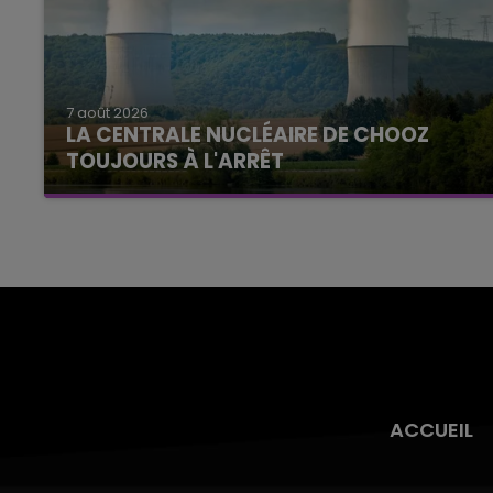
7 août 2026
LA CENTRALE NUCLÉAIRE DE CHOOZ
TOUJOURS À L'ARRÊT
Cela fait déjà une semaine que la centrale
nucléaire ardennaise est à l'arrêt. Une situation
justifiée par la sécheresse intense qui est
toujours présente.
ACCUEIL