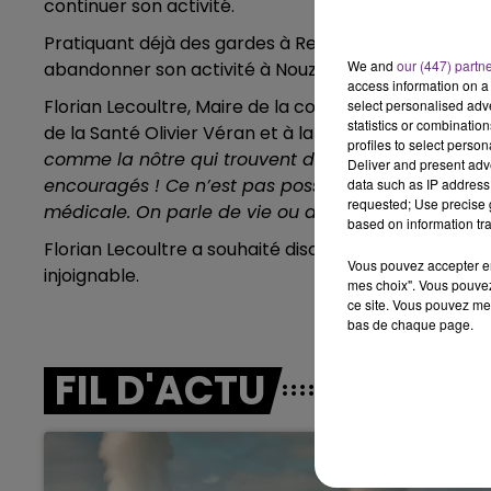
continuer son activité.
7h00 - 11h00
BEST OF
Pratiquant déjà des gardes à Reims, le médecin ne 
We and
our (447) partn
abandonner son activité à Nouzonville.
access information on a 
Florian Lecoultre, Maire de la commune ardennaise, e
select personalised ad
statistics or combinatio
de la Santé Olivier Véran et à la ministre de la Cohés
profiles to select person
comme la nôtre qui trouvent des débuts de solutio
Deliver and present adv
encouragés ! Ce n’est pas possible de nous faire
data such as IP address 
requested; Use precise g
médicale. On parle de vie ou de mort
».
based on information tra
Florian Lecoultre a souhaité discuter avec le présid
Vous pouvez accepter en 
injoignable.
mes choix". Vous pouvez
ce site. Vous pouvez met
bas de chaque page.
FIL D'ACTU
11h00 - 16h00
Le week-end Champagne 