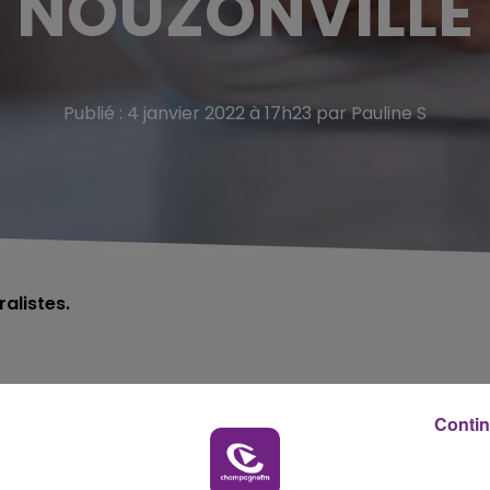
NOUZONVILLE
Publié : 4 janvier 2022 à 17h23 par Pauline S
alistes.
vient de perdre un médecin généraliste qui effectuait u
Contin
in.
cien d’assurer également des gardes pour pouvoir