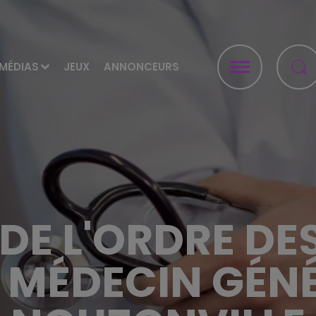
MÉDIAS
JEUX
ANNONCEURS
 DE L'ORDRE D
N MÉDECIN GÉNÉ