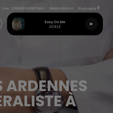
Live :
CHAMPAGNE FM
Webradios
Podcasts
Easy On Me
ADELE
ES ARDENNES
RALISTE À