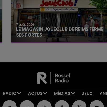
7 août 2026
LE MAGASIN JOUÉCLUB DE REIMS FERME
SES PORTES
C'était l'une des institutions du centre-ville
rémois. Le magasin JouéClub est contraint de
fermer ses portes.
RADIO
ACTUS
MÉDIAS
JEUX
AN