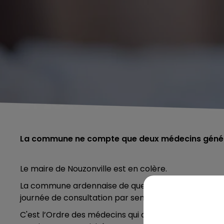
La commune ne compte que deux médecins génér
Le maire de Nouzonville est en colère.
La commune ardennaise de quelques 6000 habitants 
journée de consultation par semaine au centre de so
C'est l’Ordre des médecins qui a demandé au prati