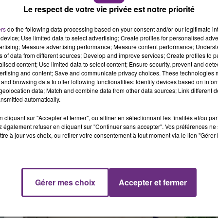
11h00 - 16h00
Le respect de votre vie privée est notre priorité
LE WEEK-END CHAMPAGNE FM
pouvait pas exercer de gardes supplémentaires et a dû
ers
do the following data processing based on your consent and/or our legitimate int
device; Use limited data to select advertising; Create profiles for personalised adver
st écœuré face à cette situation, il en appelle au minist
vertising; Measure advertising performance; Measure content performance; Unders
ns of data from different sources; Develop and improve services; Create profiles to 
ion des Territoires, Jacqueline Gourault : «
Les commune
alised content; Use limited data to select content; Ensure security, prevent and detect
ns ne doivent pas être entravées. On doit être
ertising and content; Save and communicate privacy choices. These technologies
 ça face à un problème aussi grave que la démocratie
and browsing data to offer following functionalities: Identify devices based on infor
eolocation data; Match and combine data from other data sources; Link different de
nsmitted automatically.
ent du Conseil de l'Ordre des médecins, ce dernier serait
cliquant sur "Accepter et fermer", ou affiner en sélectionnant les finalités et/ou pa
 également refuser en cliquant sur "Continuer sans accepter". Vos préférences ne 
tre à jour vos choix, ou retirer votre consentement à tout moment via le lien "Gérer 
16h00 - 20h00
FM
Le Week-end Champagne FM
Gérer mes choix
Accepter et fermer