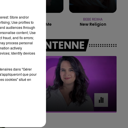
16h00 - 20h00
LE WEEK-END CHAMPAGNE FM
erest: Store and/or
ADELE
BEBE REXHA
tising; Use profiles to
Easy On Me
New Religion
re
tand audiences through
personalise content; Use
s
 fraud, and fix errors;
A L'ANTENNE
 may process personal
mation actively
vices; Identify devices
rtenaires dans "Gérer
s'appliqueront que pour
les cookies" situé en
7h00 - 11h00
BEST OF