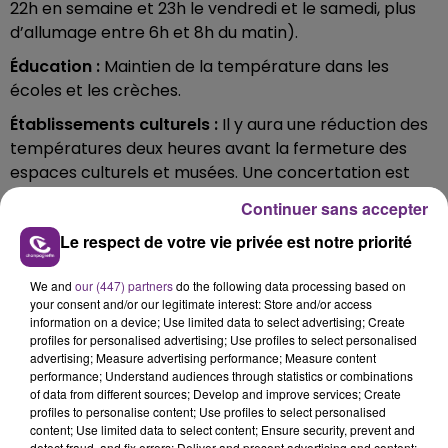
22h en semaine et 23h le vendredi et le samedi, plus
d’allumage entre 6h et 8h du matin).
Éducation :
Maintien de la température dans les
écoles et les crèches.
Établissements culturels :
Il y aura une réduction des
températures deux heures avant la fermeture des
espaces culturels et musées. Une concertation est
lancée en vue d’une réduction d’une heure par jour
Continuer sans accepter
des horaires d’ouverture au public des espaces
Le respect de votre vie privée est notre priorité
publics.
Équipements sportifs :
We and
our (447) partners
do the following data processing based on
your consent and/or our legitimate interest: Store and/or access
- Piscine : Les piscines de Louvois, Château d’eau et
information on a device; Use limited data to select advertising; Create
Orgeval sont raccordées au réseau de chaleur et
profiles for personalised advertising; Use profiles to select personalised
pourront rester ouvertes. La piscine de Talleyrand
advertising; Measure advertising performance; Measure content
performance; Understand audiences through statistics or combinations
pourrait en revanche être impactée avec une
of data from different sources; Develop and improve services; Create
possible fermeture.
profiles to personalise content; Use profiles to select personalised
content; Use limited data to select content; Ensure security, prevent and
- Gymnase : La température sera abaissée de 2° dans
detect fraud, and fix errors; Deliver and present advertising and content;