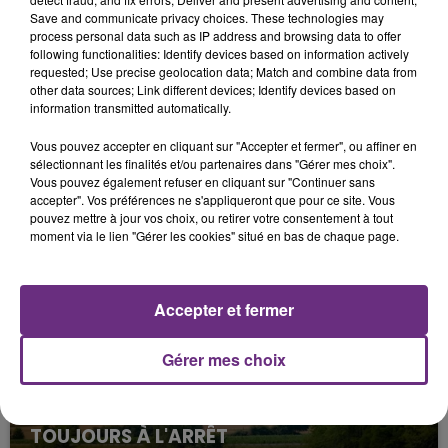
les halls et dans les vestiaires.
Save and communicate privacy choices. These technologies may
process personal data such as IP address and browsing data to offer
- Patinoires : Un travail est à l’étude pour réduire la
following functionalities: Identify devices based on information actively
requested; Use precise geolocation data; Match and combine data from
période d’ouverture annuelle pour l’une des deux
other data sources; Link different devices; Identify devices based on
patinoires aujourd’hui mises en glace.
information transmitted automatically.
Vous pouvez accepter en cliquant sur "Accepter et fermer", ou affiner en
sélectionnant les finalités et/ou partenaires dans "Gérer mes choix".
Vous pouvez également refuser en cliquant sur "Continuer sans
FIL D'ACTU
accepter". Vos préférences ne s'appliqueront que pour ce site. Vous
pouvez mettre à jour vos choix, ou retirer votre consentement à tout
moment via le lien "Gérer les cookies" situé en bas de chaque page.
Accepter et fermer
Gérer mes choix
7 août 2026
LA CENTRALE NUCLÉAIRE DE CHOOZ
TOUJOURS À L'ARRÊT