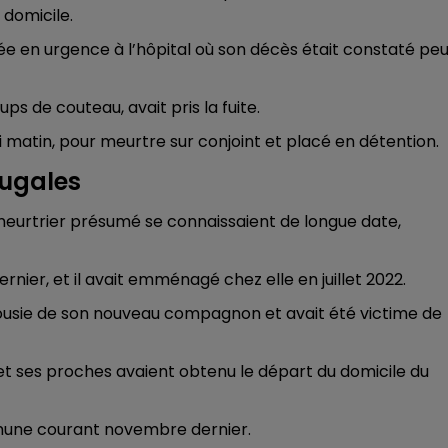
 domicile.
15h00 - 19h00
LE CLUB CHAMPAGNE FM
tée en urgence à l’hôpital où son décès était constaté pe
s de couteau, avait pris la fuite.
di matin, pour meurtre sur conjoint et placé en détention.
jugales
 meurtrier présumé se connaissaient de longue date,
nier, et il avait emménagé chez elle en juillet 2022.
alousie de son nouveau compagnon et avait été victime de
 et ses proches avaient obtenu le départ du domicile du
19h00 - 19h15
LA POP MACHINE - CHAMPAGNE FM
mmune courant novembre dernier.