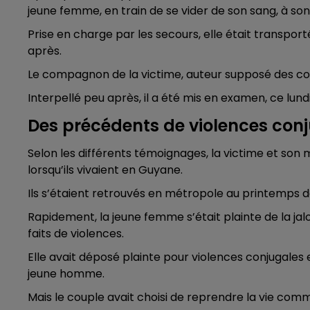
jeune femme, en train de se vider de son sang, à son
14h00 - 15h00
LA RADIO POP
Prise en charge par les secours, elle était transpor
après.
Le compagnon de la victime, auteur supposé des coup
Interpellé peu après, il a été mis en examen, ce lun
Des précédents de violences con
Selon les différents témoignages, la victime et son
lorsqu’ils vivaient en Guyane.
Ils s’étaient retrouvés en métropole au printemps der
Rapidement, la jeune femme s’était plainte de la j
faits de violences.
Elle avait déposé plainte pour violences conjugales
15h00 - 19h00
jeune homme.
Le Club Champagne FM
Mais le couple avait choisi de reprendre la vie co