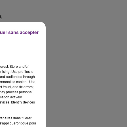
e,
uer sans accepter
a
erest: Store and/or
tising; Use profiles to
tand audiences through
personalise content; Use
 fraud, and fix errors;
 may process personal
mation actively
vices; Identify devices
r.
rtenaires dans "Gérer
s'appliqueront que pour