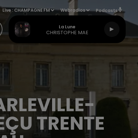
Live :
CHAMPAGNE FM
Webradios
Podcasts
La Lune
CHRISTOPHE MAE
RLEVILLE-
REÇU TRENTE