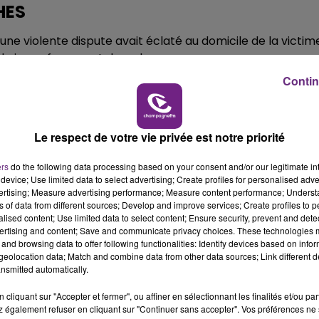
HES
s, une violente dispute avait éclaté au domicile de la victim
e la jeune femme et deux de ses neveux.
Contin
 avait envoyé un SMS à sa grand-mère à 4h du matin pour l
 fille qui lui avait assuré qu’il ne s’agissait que d’une
Le respect de votre vie privée est notre priorité
t décidé vers 6h du matin de se rendre à son domicile.
ers
do the following data processing based on your consent and/or our legitimate int
device; Use limited data to select advertising; Create profiles for personalised adver
tte dernière, non sans difficulté, puis était ressortie de
vertising; Measure advertising performance; Measure content performance; Unders
ns of data from different sources; Develop and improve services; Create profiles to 
alised content; Use limited data to select content; Ensure security, prevent and detect
sa fille et alerté le reste de la fratrie.
ertising and content; Save and communicate privacy choices. These technologies
and browsing data to offer following functionalities: Identify devices based on infor
 à entrer dans l’appartement et ils découvraient la victime
eolocation data; Match and combine data from other data sources; Link different de
nsmitted automatically.
t immédiatement les faits, tout en tentant de les atténue
cliquant sur "Accepter et fermer", ou affiner en sélectionnant les finalités et/ou pa
 également refuser en cliquant sur "Continuer sans accepter". Vos préférences ne 