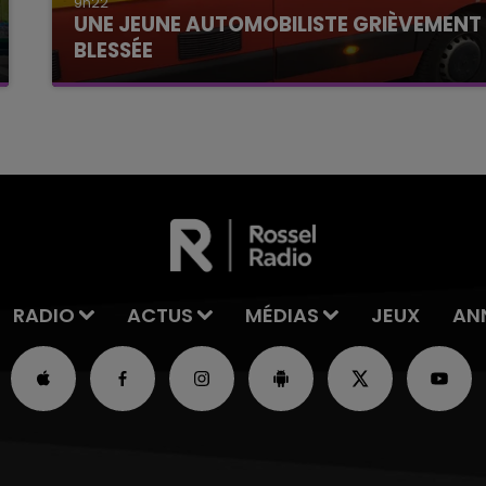
9h22
UNE JEUNE AUTOMOBILISTE GRIÈVEMENT
BLESSÉE
Une automobiliste s'est retrouvée piégée dans
son véhicule après une collision avec un poids
lourd. Très grièvement blessée, la jeune femme
de 20 ans a été...
RADIO
ACTUS
MÉDIAS
JEUX
AN