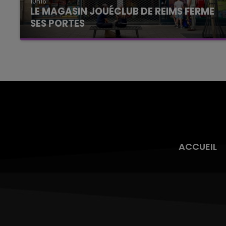
10h16
LE MAGASIN JOUÉCLUB DE REIMS FERME
SES PORTES
C'était l'une des institutions du centre-ville
rémois. Le magasin JouéClub est contraint de
fermer ses portes.
ACCUEIL