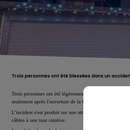
Trois personnes ont été blessées dans un acciden
Trois personnes ont été légèrement blessées dans un acc
seulement après l'ouverture de la 61e édition de la Foir
L’incident s'est produit sur une attraction baptisée « T
câbles à une tour rotative.
5h00 - 6h00