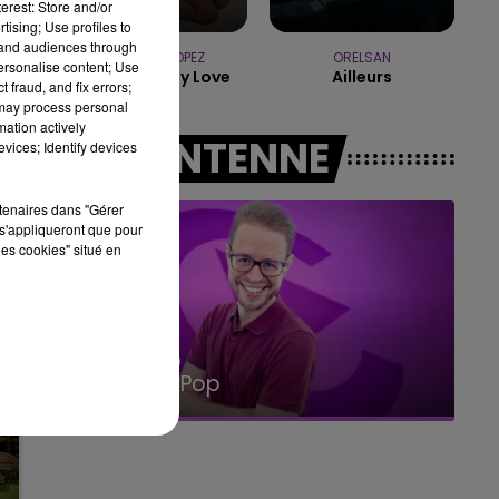
erest: Store and/or
10h00 - 14h00
tising; Use profiles to
LE TICKET DE CAISSE
tand audiences through
JENNIFER LOPEZ
ORELSAN
personalise content; Use
If You Had My Love
Ailleurs
 fraud, and fix errors;
 may process personal
mation actively
A L'ANTENNE
vices; Identify devices
rtenaires dans "Gérer
s'appliqueront que pour
les cookies" situé en
14h00 - 15h00
La Radio Pop