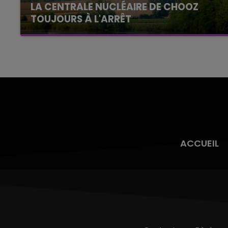
LA CENTRALE NUCLÉAIRE DE CHOOZ
TOUJOURS À L'ARRÊT
Cela fait déjà une semaine que la centrale
nucléaire ardennaise est à l'arrêt. Une situation
justifiée par la sécheresse intense qui est
toujours présente.
ACCUEIL