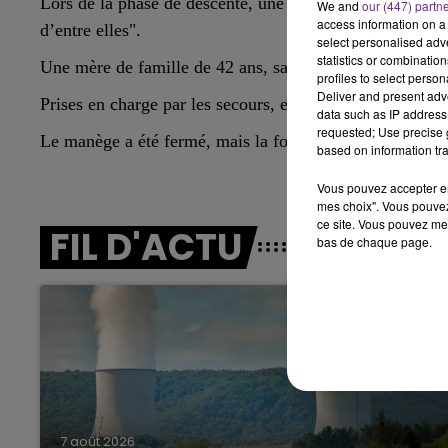
Lors de la phase de descente, une balançoire aurait "heu
We and
our (447) partn
LE BEST OF DE LA FAMILLE
access information on a 
d’entre elles".
CHAMPAGNE FM
select personalised ad
statistics or combinatio
Une mère de famille de 42 ans, sa fille de 9 ans et une
profiles to select person
Deliver and present adv
Prises en charge par les secours, elles ont été transporté
data such as IP address 
requested; Use precise g
Le manège a été fermé, mais la foire se poursuit.
based on information tra
Vous pouvez accepter en 
mes choix". Vous pouvez
ce site. Vous pouvez met
FIL D'ACTU
bas de chaque page.
LE
6h00 - 10h00
La Famille
7 août 2026