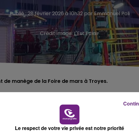
Publié : 28 février 2026 à 10h32 par Emmanuel Poli
Crédit image:
L'Est Eclair
t de manège de la Foire de mars à Troyes.
ident de manège, ce vendredi 27 février, quelques heures
Contin
e de mars à Troyes.
he Flyer », qui est composée
de balançoires attachées par des
Le respect de votre vie privée est notre priorité