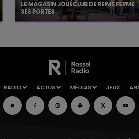
LE MAGASIN JOUÉCLUB DE REIMS FERME
SES PORTES
C'était l'une des institutions du centre-ville
rémois. Le magasin JouéClub est contraint de
fermer ses portes.
RADIO
ACTUS
MÉDIAS
JEUX
AN