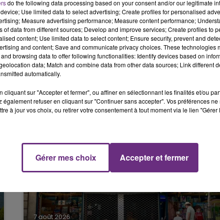
rté un élément de décor, entraînant un choc entre plusieurs
ers
do the following data processing based on your consent and/or our legitimate int
6h00 - 10h00
device; Use limited data to select advertising; Create profiles for personalised adver
LA FAMILLE
vertising; Measure advertising performance; Measure content performance; Unders
ns of data from different sources; Develop and improve services; Create profiles to 
 jeune femme de 19 ans ont été légèrement blessées.
alised content; Use limited data to select content; Ensure security, prevent and detect
ertising and content; Save and communicate privacy choices. These technologies
es à l’hôpital de Troyes.
and browsing data to offer following functionalities: Identify devices based on infor
eolocation data; Match and combine data from other data sources; Link different de
nsmitted automatically.
cliquant sur "Accepter et fermer", ou affiner en sélectionnant les finalités et/ou pa
 également refuser en cliquant sur "Continuer sans accepter". Vos préférences ne 
tre à jour vos choix, ou retirer votre consentement à tout moment via le lien "Gérer 
Gérer mes choix
Accepter et fermer
10h00 - 14h00
LE TICKET DE CAISSE
7 août 2026