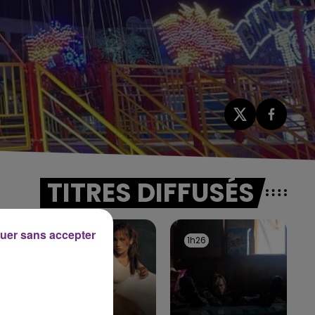
TITRES DIFFUSÉS
uer sans accepter
1h29
1h29
1h26
1h26