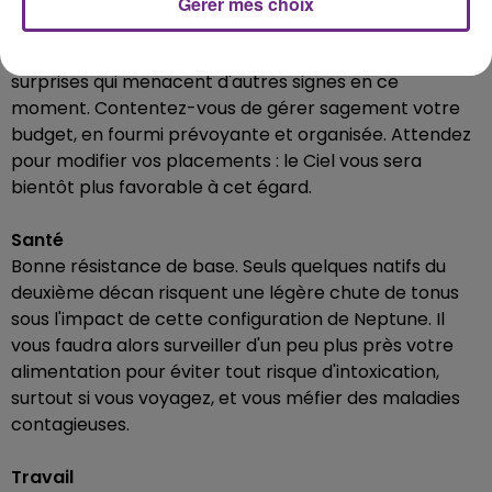
Calme plat dans le domaine pécuniaire. Certes, vous
Gérer mes choix
ne bénéficierez d'aucune chance particulière, mais
vous éviterez aussi, du même coup, les mauvaises
surprises qui menacent d'autres signes en ce
moment. Contentez-vous de gérer sagement votre
budget, en fourmi prévoyante et organisée. Attendez
pour modifier vos placements : le Ciel vous sera
bientôt plus favorable à cet égard.
Santé
Bonne résistance de base. Seuls quelques natifs du
deuxième décan risquent une légère chute de tonus
sous l'impact de cette configuration de Neptune. Il
vous faudra alors surveiller d'un peu plus près votre
alimentation pour éviter tout risque d'intoxication,
surtout si vous voyagez, et vous méfier des maladies
contagieuses.
Travail