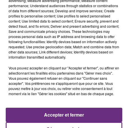
advertising; Measure advertising performance; Measure content
Amour
performance; Understand audiences through statistics or combinations
of data from different sources; Develop and improve services; Create
Couples :
Vous n'avez guère été à la fête ces derniers
profiles to personalise content; Use profiles to select personalised
temps. Stressé, en butte à des difficultés de
content; Use limited data to select content; Ensure security, prevent and
communication avec votre conjoint ou partenaire,
detect fraud, and fix errors; Deliver and present advertising and content;
Save and communicate privacy choices. These technologies may
vous aviez l'impression d'être incompris, mal aimé.
process personal data such as IP address and browsing data to offer
Heureusement, la présente période s'annonce plus
following functionalities: Identify devices based on information actively
détendue. Vous réussirez à renouer le dialogue avec
requested; Use precise geolocation data; Match and combine data from
other data sources; Link different devices; Identify devices based on
l'homme (ou la femme) de votre vie, et le bonheur
information transmitted automatically.
écrit avec un grand B sera au rendez-vous.
Vous pouvez accepter en cliquant sur "Accepter et fermer", ou affiner en
sélectionnant les finalités et/ou partenaires dans "Gérer mes choix".
Célibataires :
Cette période sera une aubaine pour les
Vous pouvez également refuser en cliquant sur "Continuer sans
célibataires et les coeurs solitaires. Brusquement,
accepter". Vos préférences ne s'appliqueront que pour ce site. Vous
votre existence changera du tout au tout, car vous
pouvez mettre à jour vos choix, ou retirer votre consentement à tout
moment via le lien "Gérer les cookies" situé en bas de chaque page.
aurez sans aucun doute une aventure excitante à
souhait, même s'il ne s'agit pas encore de l'homme (la
femme) de votre vie.
Accepter et fermer
Argent