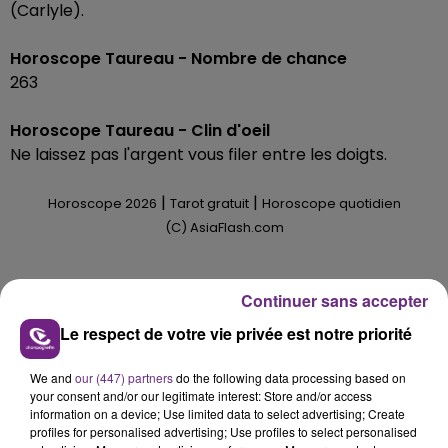
(Carlyle).
Horoscope Taureau - Nombre de chance
263
Horoscope Taureau - Clin d'oeil
Ne laissez pas l'argent vous filer entre les doigts.
|
|
Horoscope 2026
Tarot gratuit
Horoscope quotidien
(C) AsiaFlash.com
HOROSCOPE HEBDOMADAIRE TAUREAU
Continuer sans accepter
Le respect de votre vie privée est notre priorité
We and
our (447) partners
do the following data processing based on
your consent and/or our legitimate interest: Store and/or access
information on a device; Use limited data to select advertising; Create
profiles for personalised advertising; Use profiles to select personalised