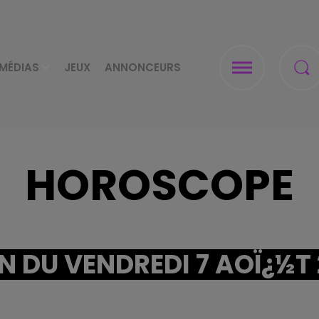
MÉDIAS
JEUX
ANNONCEURS
HOROSCOPE
 DU VENDREDI 7 AOÏ¿½T 