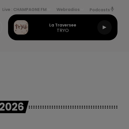
Live :
CHAMPAGNE FM
Webradios
Podcasts
La Traversee
TRYO
2026