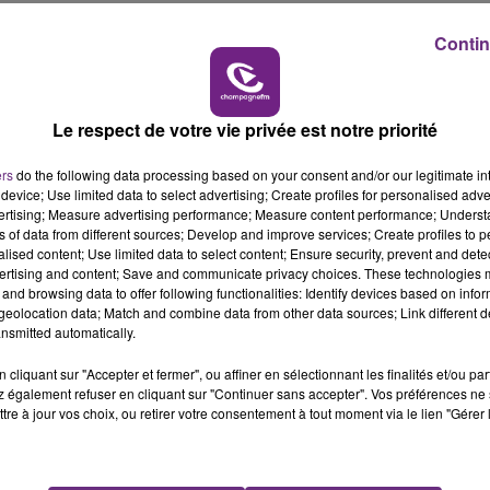
x projets.
Contin
|
|
Horoscope 2026
Tarot gratuit
Horoscope quotidien
(C) AsiaFlash.com
Le respect de votre vie privée est notre priorité
ers
do the following data processing based on your consent and/or our legitimate int
AIRE SCORPION (LUNDI 
device; Use limited data to select advertising; Create profiles for personalised adver
vertising; Measure advertising performance; Measure content performance; Unders
ns of data from different sources; Develop and improve services; Create profiles to 
alised content; Use limited data to select content; Ensure security, prevent and detect
ertising and content; Save and communicate privacy choices. These technologies
and browsing data to offer following functionalities: Identify devices based on infor
eolocation data; Match and combine data from other data sources; Link different de
nsmitted automatically.
cliquant sur "Accepter et fermer", ou affiner en sélectionnant les finalités et/ou pa
 également refuser en cliquant sur "Continuer sans accepter". Vos préférences ne 
tre à jour vos choix, ou retirer votre consentement à tout moment via le lien "Gérer 
ez en confiance et en assurance sur le plan conjugal, et 
s de séduction pour exercer un pouvoir plus puissant sur 
par le bout du coeur.