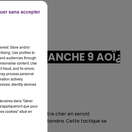
uer sans accepter
erest: Store and/or
3 -- DIMANCHE 9 AOÏ¿½T
tising; Use profiles to
tand audiences through
personalise content; Use
 fraud, and fix errors;
 may process personal
mation actively
vices; Identify devices
rtenaires dans "Gérer
s'appliqueront que pour
les cookies" situé en
vos relations avec l'être cher en seront
votre conjoint ou partenaire. Cette tactique se