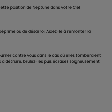
10h00 - 14h00
. Cette position de Neptune dans votre Ciel
LE TICKET DE CAISSE
 déprime ou de désarroi. Aidez-le à remonter la
etourner contre vous dans le cas où elles tomberaient
à détruire, brûlez-les puis écrasez soigneusement