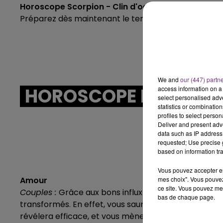
Horoscope Scorpion - Clin d'oeil
Préparez dès maintenant le terrain pour de nouveau
We and
our (447) partn
HOROSCOPE HEBDOMAD
access information on a 
select personalised ad
statistics or combinatio
profiles to select person
Deliver and present adv
data such as IP address 
requested; Use precise g
based on information tra
Vous pouvez accepter en 
mes choix". Vous pouvez
Amour
ce site. Vous pouvez met
Couples :
Grâce aux bons influx astraux, vous gagner
bas de chaque page.
transformés. En effet, vous saurez user de vos atout
révélera efficace, et vous mènerez votre bien-aimé 