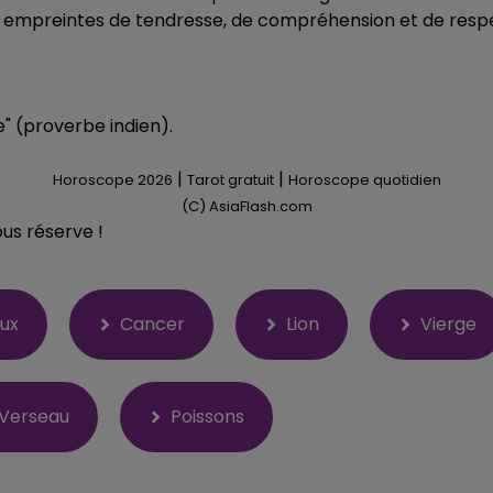
 empreintes de tendresse, de compréhension et de respe
e" (proverbe indien).
|
|
Horoscope 2026
Tarot gratuit
Horoscope quotidien
(C) AsiaFlash.com
ous réserve !
ux
Cancer
Lion
Vierge
Verseau
Poissons