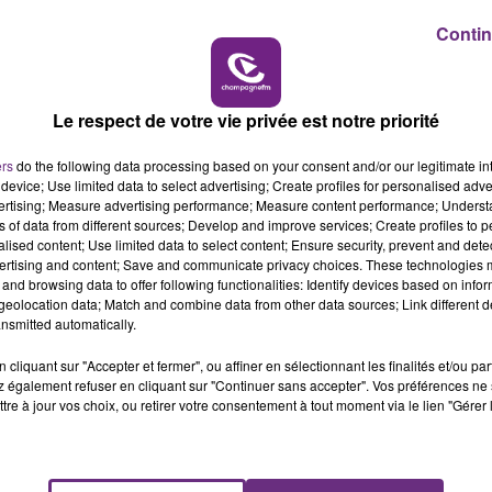
asse est fermée pour cas de COVID, les enfants seront
16h00 - 20h00
Contin
LE WEEK-END CHAMPAGNE FM
temps périscolaires dès la fin d’éviction de l’école, soit u
ole sanitaire
Le respect de votre vie privée est notre priorité
artements retenus pour expérimenter un
nouveau protoco
ers
do the following data processing based on your consent and/or our legitimate int
device; Use limited data to select advertising; Create profiles for personalised adver
vertising; Measure advertising performance; Measure content performance; Unders
vid-19, cela n’entraînera
plus de fermeture automatiqu
ns of data from different sources; Develop and improve services; Create profiles to 
alised content; Use limited data to select content; Ensure security, prevent and detect
ertising and content; Save and communicate privacy choices. These technologies
x dont le résultat reviendra positif devront suivre l’école 
and browsing data to offer following functionalities: Identify devices based on infor
eolocation data; Match and combine data from other data sources; Link different de
nsmitted automatically.
7h00 - 11h00
cliquant sur "Accepter et fermer", ou affiner en sélectionnant les finalités et/ou pa
res.
FM
BEST OF
 également refuser en cliquant sur "Continuer sans accepter". Vos préférences ne 
tre à jour vos choix, ou retirer votre consentement à tout moment via le lien "Gérer 
n a le droit, l’enfant sera considéré comme positif potenti
.
es départements si elle s’avère concluante.