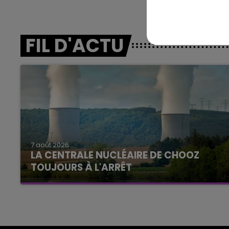
FIL D'ACTU
7 août 2026
LA CENTRALE NUCLÉAIRE DE CHOOZ
TOUJOURS À L'ARRÊT
Cela fait déjà une semaine que la centrale
nucléaire ardennaise est à l'arrêt. Une situation
justifiée par la sécheresse intense qui est
toujours présente.