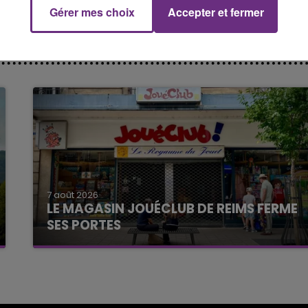
Gérer mes choix
Accepter et fermer
7 août 2026
LE MAGASIN JOUÉCLUB DE REIMS FERME
SES PORTES
C'était l'une des institutions du centre-ville
rémois. Le magasin JouéClub est contraint de
fermer ses portes.