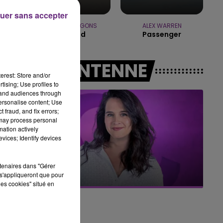
7h00 - 11h00
uer sans accepter
BEST OF
n
IMAGINE DRAGONS
ALEX WARREN
Wrecked
Passenger
A L'ANTENNE
le
erest: Store and/or
tising; Use profiles to
tand audiences through
e
personalise content; Use
 fraud, and fix errors;
 may process personal
à
mation actively
vices; Identify devices
11h00 - 16h00
rtenaires dans "Gérer
Le week-end Champagne FM
s'appliqueront que pour
les cookies" situé en
el