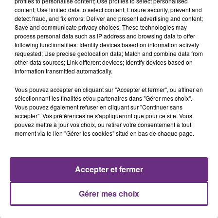
profiles to personalise content; Use profiles to select personalised
content; Use limited data to select content; Ensure security, prevent and
20h36
SI TOUT LE MONDE FAIT ÇA, MOI L'ANNÉE
detect fraud, and fix errors; Deliver and present advertising and content;
Save and communicate privacy choices. These technologies may
PROCHAINE JE VENDANGE EN...
process personal data such as IP address and browsing data to offer
La vendange en Champagne a débuté ce jeudi 6
following functionalities: Identify devices based on information actively
requested; Use precise geolocation data; Match and combine data from
août dans la commune de Montgueux (Aube). Du
other data sources; Link different devices; Identify devices based on
jamais vu !
information transmitted automatically.
Vous pouvez accepter en cliquant sur "Accepter et fermer", ou affiner en
sélectionnant les finalités et/ou partenaires dans "Gérer mes choix".
Vous pouvez également refuser en cliquant sur "Continuer sans
accepter". Vos préférences ne s'appliqueront que pour ce site. Vous
pouvez mettre à jour vos choix, ou retirer votre consentement à tout
14h39
moment via le lien "Gérer les cookies" situé en bas de chaque page.
L'INSPECTION DU TRAVAIL RAPPELLE À
L'ORDRE SUR LES CONDITIONS DE...
Alors que les dates de début des vendange 2026
Accepter et fermer
s'est avéré être plus précoce que prévu,
l'inspection du Travail en profite pour rappeler
Gérer mes choix
TITRES DIFFUSÉS
les conditions de...