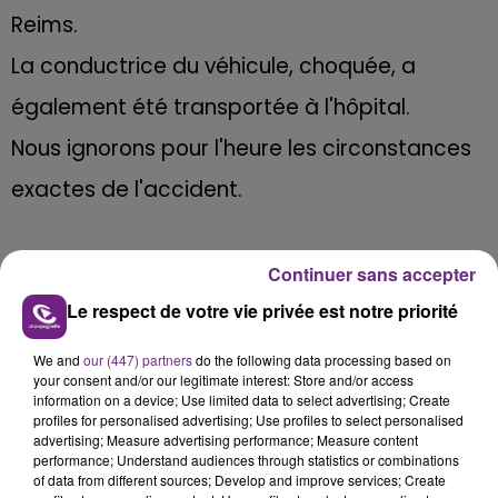
Reims.
La conductrice du véhicule, choquée, a
également été transportée à l'hôpital.
Nous ignorons pour l'heure les circonstances
exactes de l'accident.
Continuer sans accepter
FIL D'ACTU
Le respect de votre vie privée est notre priorité
We and
our (447) partners
do the following data processing based on
your consent and/or our legitimate interest: Store and/or access
information on a device; Use limited data to select advertising; Create
profiles for personalised advertising; Use profiles to select personalised
advertising; Measure advertising performance; Measure content
performance; Understand audiences through statistics or combinations
of data from different sources; Develop and improve services; Create