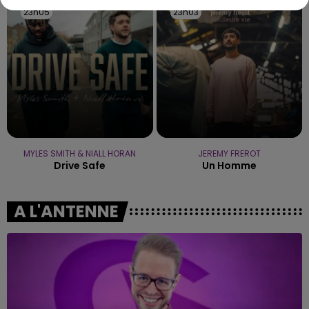
23h05
23h05
23h03
23h03
MYLES SMITH & NIALL HORAN
JEREMY FREROT
Drive Safe
Un Homme
A L'ANTENNE