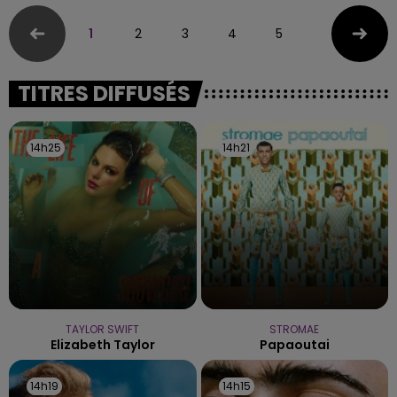
1
2
3
4
5
TITRES DIFFUSÉS
14h25
14h25
14h21
14h21
TAYLOR SWIFT
STROMAE
Elizabeth Taylor
Papaoutai
14h19
14h19
14h15
14h15