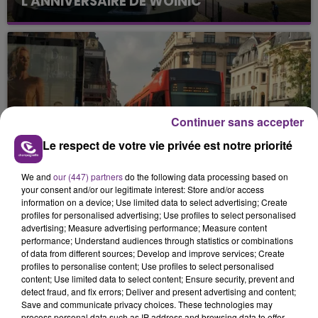
L'ANNIVERSAIRE DE WOINIC
Continuer sans accepter
5 août 2026
CIRCULATION FORTEMENT PERTURBÉE
Le respect de votre vie privée est notre priorité
DES TRAMWAYS RÉMOIS CES
PROCHAINS...
We and
our (447) partners
do the following data processing based on
your consent and/or our legitimate interest: Store and/or access
information on a device; Use limited data to select advertising; Create
profiles for personalised advertising; Use profiles to select personalised
advertising; Measure advertising performance; Measure content
performance; Understand audiences through statistics or combinations
of data from different sources; Develop and improve services; Create
profiles to personalise content; Use profiles to select personalised
content; Use limited data to select content; Ensure security, prevent and
detect fraud, and fix errors; Deliver and present advertising and content;
Save and communicate privacy choices. These technologies may
process personal data such as IP address and browsing data to offer