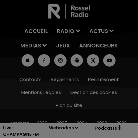
ACCUEIL
RADIO
ACTUS
MÉDIAS
JEUX
ANNONCEURS
Contacts
Règlements
Recrutement
Mentions Légales
Gestion des cookies
Plan du site
19h00 - 19h15
LA POP MACHINE - CHAMPAGNE FM
Archives
2026
2025
2024
2023
2022
Live :
Webradios
Podcasts
CHAMPAGNE FM