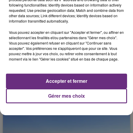
4 août 2026
following functionalities: Identify devices based on information actively
UN MORT ET UN BLESSÉ GRAVE LORS
requested; Use precise geolocation data; Match and combine data from
D’UNE FREE PARTY
other data sources; Link different devices; Identify devices based on
information transmitted automatically.
Vous pouvez accepter en cliquant sur "Accepter et fermer", ou affiner en
sélectionnant les finalités et/ou partenaires dans "Gérer mes choix".
Vous pouvez également refuser en cliquant sur "Continuer sans
accepter". Vos préférences ne s'appliqueront que pour ce site. Vous
pouvez mettre à jour vos choix, ou retirer votre consentement à tout
moment via le lien "Gérer les cookies" situé en bas de chaque page.
4 août 2026
Accepter et fermer
UN HOMICIDE PAR ARME À FEU CE WEEK-
END À TROYES
Gérer mes choix