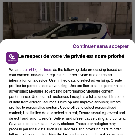
Continuer sans accepter
29 novembre 2025
Le respect de votre vie privée est notre priorité
L’OCTOGÉNAIRE DISPARUE DEPUIS PRÈS
DE DEUX MOIS, RETROUVÉE MORTE
We and
our (447) partners
do the following data processing based on
your consent and/or our legitimate interest: Store and/or access
information on a device; Use limited data to select advertising; Create
profiles for personalised advertising; Use profiles to select personalised
advertising; Measure advertising performance; Measure content
performance; Understand audiences through statistics or combinations
of data from different sources; Develop and improve services; Create
profiles to personalise content; Use profiles to select personalised
content; Use limited data to select content; Ensure security, prevent and
detect fraud, and fix errors; Deliver and present advertising and content;
Save and communicate privacy choices. These technologies may
27 novembre 2025
process personal data such as IP address and browsing data to offer
UN NOUVEAU SERVICE PUREMENT
following functionalities: Identify devices based on information actively