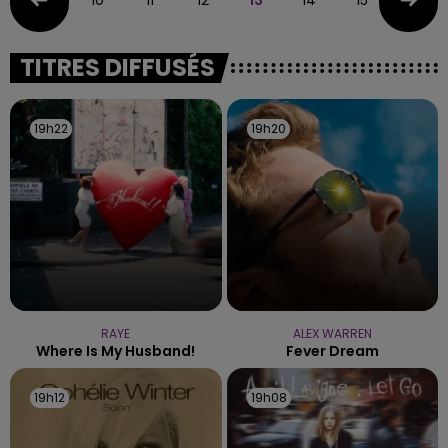
TITRES DIFFUSÉS
19h22
19h22
19h20
19h20
RAYE
ALEX WARREN
Where Is My Husband!
Fever Dream
19h12
19h12
19h08
19h08