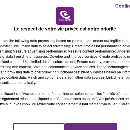
19h00 - 19h15
Contin
LA POP MACHINE - CHAMPAGNE FM
ollecte (fibre entre un nœud de raccordement optique 
s câbles ont été sectionnés.
 350 000 euros pour près de 300 mètres de fibre de
Le respect de votre vie privée est notre priorité
ers
do the following data processing based on your consent and/or our legitimate int
s ont été appelées en renfort.
device; Use limited data to select advertising; Create profiles for personalised adver
vertising; Measure advertising performance; Measure content performance; Unders
au plus vite le service et a par ailleurs porté plainte aupr
ns of data from different sources; Develop and improve services; Create profiles to 
alised content; Use limited data to select content; Ensure security, prevent and detect
ertising and content; Save and communicate privacy choices. These technologies
and browsing data to offer following functionalities: Identify devices based on infor
19h15 - 20h00
eolocation data; Match and combine data from other data sources; Link different de
actes inadmissibles (qui) ont de lourdes conséquences
NE FM
LA RADIO POP
nsmitted automatically.
e du réseau. »
cliquant sur "Accepter et fermer", ou affiner en sélectionnant les finalités et/ou pa
er des solutions performantes et innovantes à nos
 également refuser en cliquant sur "Continuer sans accepter". Vos préférences ne 
tre à jour vos choix, ou retirer votre consentement à tout moment via le lien "Gérer 
s de vandalisme invraisemblables ! De tels sabotages ne
yens nécessaires pour trouver les responsables
», préci