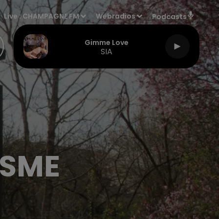
Live :
CHAMPAGNE FM
Webradios
Podcasts
Gimme Love
SIA
ISME