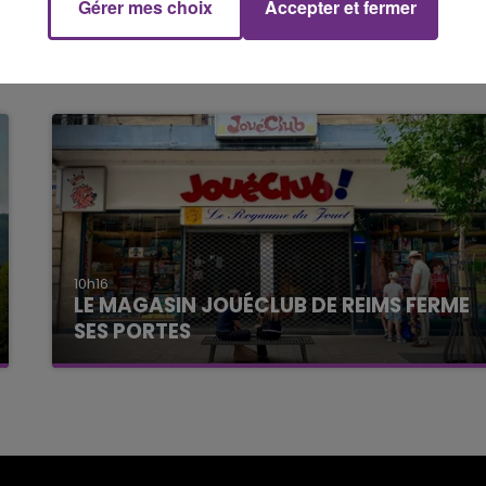
Gérer mes choix
Accepter et fermer
10h16
LE MAGASIN JOUÉCLUB DE REIMS FERME
SES PORTES
C'était l'une des institutions du centre-ville
rémois. Le magasin JouéClub est contraint de
fermer ses portes.