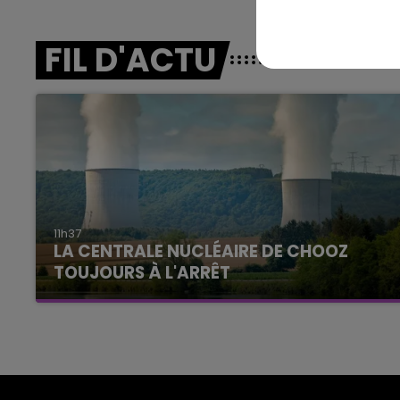
FIL D'ACTU
11h37
LA CENTRALE NUCLÉAIRE DE CHOOZ
TOUJOURS À L'ARRÊT
Cela fait déjà une semaine que la centrale
nucléaire ardennaise est à l'arrêt. Une situation
justifiée par la sécheresse intense qui est
toujours présente.