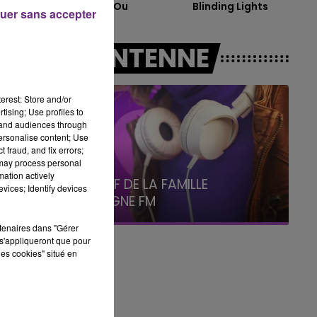
Dis-Moi Ou
Blinding Lights
19h15 - 20h00
uer sans accepter
LA RADIO POP
et
A L'ANTENNE
erest: Store and/or
tising; Use profiles to
tand audiences through
ès
personalise content; Use
 fraud, and fix errors;
 may process personal
5h00 - 6h00
mation actively
LE BEST OF DE LA FAMILLE
vices; Identify devices
CHAMPAGNE FM
rtenaires dans "Gérer
s'appliqueront que pour
les cookies" situé en
se