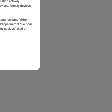
mation actively
vices; Identify devices
rtenaires dans "Gérer
s'appliqueront que pour
les cookies" situé en
s