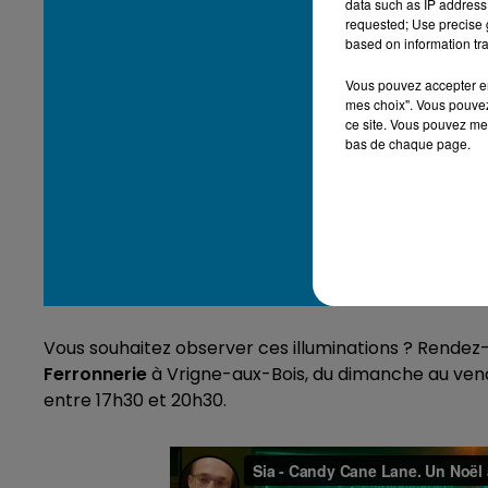
data such as IP address 
requested; Use precise g
based on information tra
Vous pouvez accepter en 
mes choix". Vous pouvez
ce site. Vous pouvez met
bas de chaque page.
Vous souhaitez observer ces illuminations ? Rendez
Ferronnerie
à Vrigne-aux-Bois, du dimanche au vendr
entre 17h30 et 20h30.