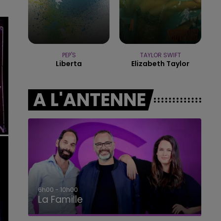
LE BEST OF DE LA FAMILLE
CHAMPAGNE FM
PEP'S
TAYLOR SWIFT
Liberta
Elizabeth Taylor
A L'ANTENNE
6h00 - 10h00
La Famille