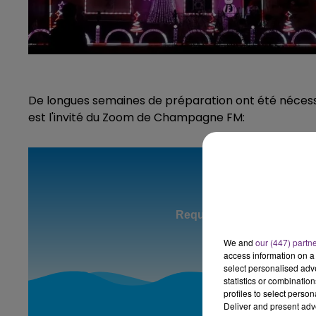
De longues semaines de préparation ont été nécess
est l'invité du Zoom de Champagne FM:
We and
our (447) partn
access information on a 
select personalised ad
statistics or combinatio
profiles to select person
Deliver and present adv