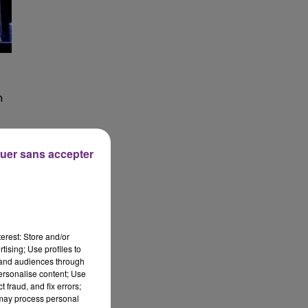
n
uer sans accepter
erest: Store and/or
tising; Use profiles to
tand audiences through
personalise content; Use
 fraud, and fix errors;
 may process personal