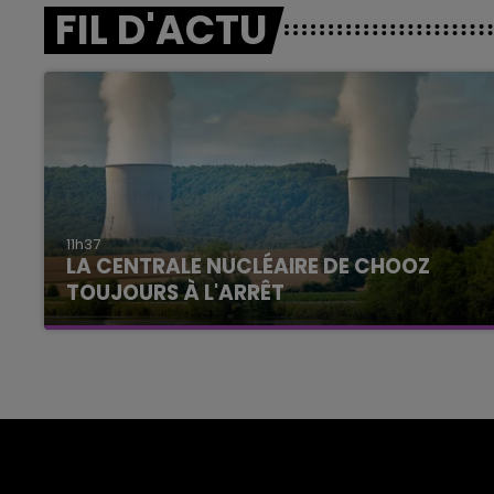
FIL D'ACTU
11h37
LA CENTRALE NUCLÉAIRE DE CHOOZ
TOUJOURS À L'ARRÊT
Cela fait déjà une semaine que la centrale
nucléaire ardennaise est à l'arrêt. Une situation
justifiée par la sécheresse intense qui est
toujours présente.