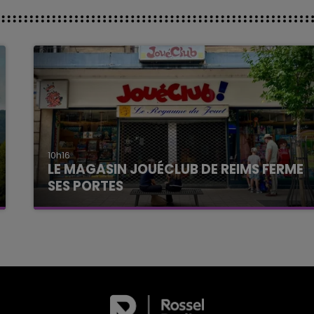
10h16
LE MAGASIN JOUÉCLUB DE REIMS FERME
SES PORTES
C'était l'une des institutions du centre-ville
rémois. Le magasin JouéClub est contraint de
fermer ses portes.