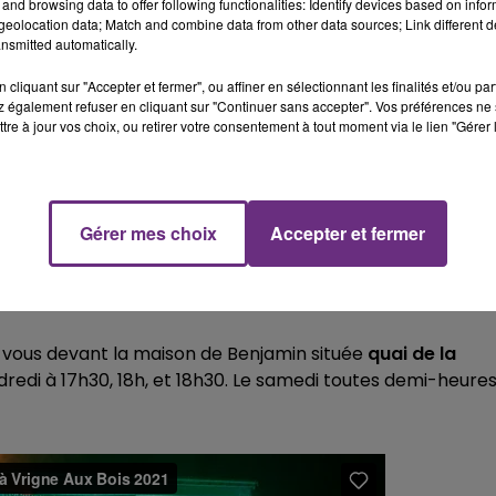
and browsing data to offer following functionalities: Identify devices based on infor
eolocation data; Match and combine data from other data sources; Link different de
nsmitted automatically.
cliquant sur "Accepter et fermer", ou affiner en sélectionnant les finalités et/ou pa
 également refuser en cliquant sur "Continuer sans accepter". Vos préférences ne 
tre à jour vos choix, ou retirer votre consentement à tout moment via le lien "Gérer 
Gérer mes choix
Accepter et fermer
-vous devant la maison de Benjamin située
quai de la
edi à 17h30, 18h, et 18h30. Le samedi toutes demi-heure