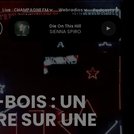
Live :
CHAMPAGNE FM
Webradios
Podcasts
Die On This Hill
SIENNA SPIRO
BOIS : UN
RE SUR UNE