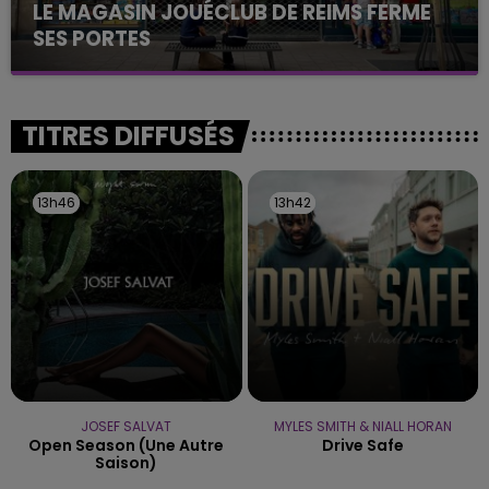
LE MAGASIN JOUÉCLUB DE REIMS FERME
SES PORTES
C'était l'une des institutions du centre-ville
rémois. Le magasin JouéClub est contraint de
fermer ses portes.
TITRES DIFFUSÉS
13h46
13h46
13h42
13h42
JOSEF SALVAT
MYLES SMITH & NIALL HORAN
Open Season (une Autre
Drive Safe
Saison)