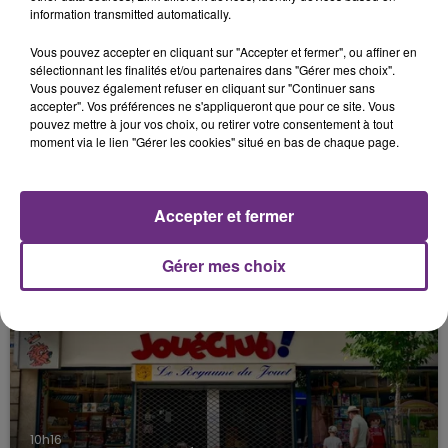
information transmitted automatically.
Vous pouvez accepter en cliquant sur "Accepter et fermer", ou affiner en
sélectionnant les finalités et/ou partenaires dans "Gérer mes choix".
Vous pouvez également refuser en cliquant sur "Continuer sans
accepter". Vos préférences ne s'appliqueront que pour ce site. Vous
pouvez mettre à jour vos choix, ou retirer votre consentement à tout
moment via le lien "Gérer les cookies" situé en bas de chaque page.
11h37
LA CENTRALE NUCLÉAIRE DE CHOOZ
Accepter et fermer
TOUJOURS À L'ARRÊT
Cela fait déjà une semaine que la centrale
Gérer mes choix
nucléaire ardennaise est à l'arrêt. Une situation
justifiée par la sécheresse intense qui est toujours
présente.
10h16