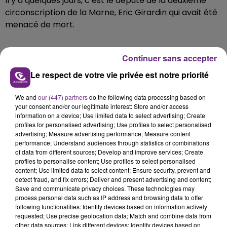
Il y a quelques jours, c’est le député de la deuxième
circonscription de la Marne, Eric Girardin qui avait été
menacé de mort.
Continuer sans accepter
Le respect de votre vie privée est notre priorité
Menacer de mort n’est pas l’expression d’une
position politique mais un délit, une plainte a donc
We and
our (447) partners
do the following data processing based on
your consent and/or our legitimate interest: Store and/or access
été déposée.
information on a device; Use limited data to select advertising; Create
profiles for personalised advertising; Use profiles to select personalised
Ne nous habituons pas à l'appel à la violence ou à
advertising; Measure advertising performance; Measure content
performance; Understand audiences through statistics or combinations
la haine.
https://t.co/8z0OgbTXzx
of data from different sources; Develop and improve services; Create
profiles to personalise content; Use profiles to select personalised
— Aina Kuric (@ainakuric)
January 19, 2022
content; Use limited data to select content; Ensure security, prevent and
detect fraud, and fix errors; Deliver and present advertising and content;
Save and communicate privacy choices. These technologies may
process personal data such as IP address and browsing data to offer
following functionalities: Identify devices based on information actively
requested; Use precise geolocation data; Match and combine data from
FIL D'ACTU
other data sources; Link different devices; Identify devices based on