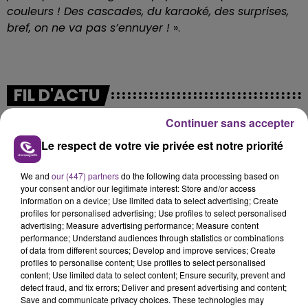
couleurs ! Des cascades, du karaoké, des surprises,
bref, on ne va pas s’ennuyer !
».
FIL D'ACTU
Continuer sans accepter
Le respect de votre vie privée est notre priorité
We and
our (447) partners
do the following data processing based on
your consent and/or our legitimate interest: Store and/or access
information on a device; Use limited data to select advertising; Create
profiles for personalised advertising; Use profiles to select personalised
advertising; Measure advertising performance; Measure content
7 août 2026
performance; Understand audiences through statistics or combinations
LA CENTRALE NUCLÉAIRE DE CHOOZ
of data from different sources; Develop and improve services; Create
TOUJOURS À L'ARRÊT
profiles to personalise content; Use profiles to select personalised
Cela fait déjà une semaine que la centrale
content; Use limited data to select content; Ensure security, prevent and
detect fraud, and fix errors; Deliver and present advertising and content;
nucléaire ardennaise est à l'arrêt. Une situation
Save and communicate privacy choices. These technologies may