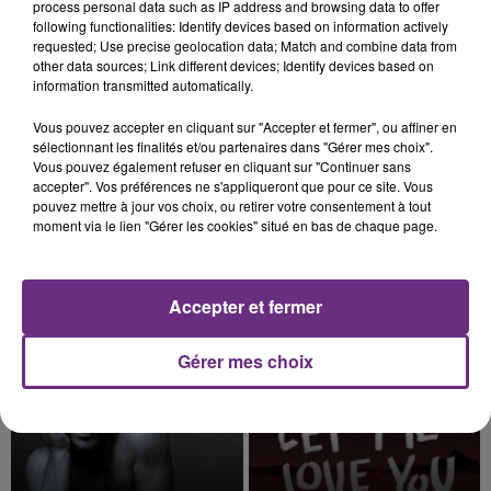
justifiée par la sécheresse intense qui est toujours
process personal data such as IP address and browsing data to offer
présente.
following functionalities: Identify devices based on information actively
requested; Use precise geolocation data; Match and combine data from
other data sources; Link different devices; Identify devices based on
information transmitted automatically.
Vous pouvez accepter en cliquant sur "Accepter et fermer", ou affiner en
sélectionnant les finalités et/ou partenaires dans "Gérer mes choix".
7 août 2026
LE MAGASIN JOUÉCLUB DE REIMS FERME
Vous pouvez également refuser en cliquant sur "Continuer sans
accepter". Vos préférences ne s'appliqueront que pour ce site. Vous
SES PORTES
pouvez mettre à jour vos choix, ou retirer votre consentement à tout
C'était l'une des institutions du centre-ville
moment via le lien "Gérer les cookies" situé en bas de chaque page.
rémois. Le magasin JouéClub est contraint de
fermer ses portes.
TITRES DIFFUSÉS
Accepter et fermer
Gérer mes choix
8h47
8h47
8h44
8h44