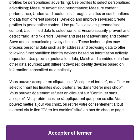
profiles for personalised advertising; Use profiles to select personalised
advertising; Measure advertising performance; Measure content
performance; Understand audiences through statistics or combinations
of data from different sources; Develop and improve services; Create
profiles to personalise content; Use profiles to select personalised
content; Use limited data to select content; Ensure security, prevent and
detect fraud, and fix errors; Deliver and present advertising and content;
Save and communicate privacy choices. These technologies may
process personal data such as IP address and browsing data to offer
7 août 2026
following functionalities: Identify devices based on information actively
LA CENTRALE NUCLÉAIRE DE CHOOZ
requested; Use precise geolocation data; Match and combine data from
TOUJOURS À L'ARRÊT
other data sources; Link different devices; Identify devices based on
information transmitted automatically.
Cela fait déjà une semaine que la centrale
nucléaire ardennaise est à l'arrêt. Une situation
Vous pouvez accepter en cliquant sur "Accepter et fermer", ou affiner en
justifiée par la sécheresse intense qui est toujours
sélectionnant les finalités et/ou partenaires dans "Gérer mes choix".
Vous pouvez également refuser en cliquant sur "Continuer sans
présente.
accepter". Vos préférences ne s'appliqueront que pour ce site. Vous
pouvez mettre à jour vos choix, ou retirer votre consentement à tout
moment via le lien "Gérer les cookies" situé en bas de chaque page.
7 août 2026
Accepter et fermer
LE MAGASIN JOUÉCLUB DE REIMS FERME