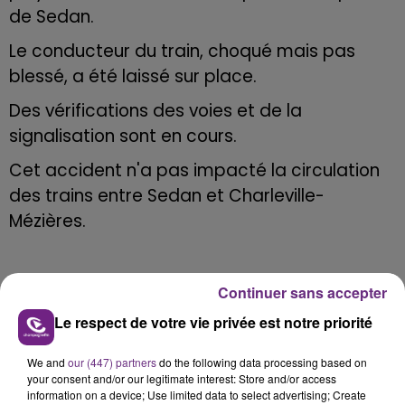
de Sedan.
Le conducteur du train, choqué mais pas
blessé, a été
laissé sur place.
Des vérifications des voies et de la
signalisation sont en cours.
Cet accident n'a pas impacté la circulation
des trains entre Sedan et Charleville-
Mézières.
Continuer sans accepter
Le respect de votre vie privée est notre priorité
We and
our (447) partners
do the following data processing based on
FIL D'ACTU
your consent and/or our legitimate interest: Store and/or access
information on a device; Use limited data to select advertising; Create