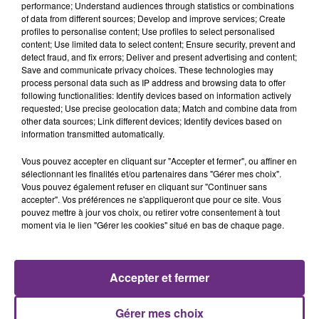
performance; Understand audiences through statistics or combinations
of data from different sources; Develop and improve services; Create
profiles to personalise content; Use profiles to select personalised
content; Use limited data to select content; Ensure security, prevent and
detect fraud, and fix errors; Deliver and present advertising and content;
Save and communicate privacy choices. These technologies may
5 août 2026
process personal data such as IP address and browsing data to offer
UN FEU DE REMORQUE BLOQUE LA
following functionalities: Identify devices based on information actively
CIRCULATION DANS LES ARDENNES
requested; Use precise geolocation data; Match and combine data from
other data sources; Link different devices; Identify devices based on
Un feu de remorque s'est déclaré ce mercredi en
information transmitted automatically.
fin de matinée sur l'A34.
Vous pouvez accepter en cliquant sur "Accepter et fermer", ou affiner en
sélectionnant les finalités et/ou partenaires dans "Gérer mes choix".
Vous pouvez également refuser en cliquant sur "Continuer sans
accepter". Vos préférences ne s'appliqueront que pour ce site. Vous
pouvez mettre à jour vos choix, ou retirer votre consentement à tout
moment via le lien "Gérer les cookies" situé en bas de chaque page.
5 août 2026
VENEZ FÊTER CE WEEK-END
Accepter et fermer
L'ANNIVERSAIRE DE WOINIC
Ce samedi 8 août sera un grand jour :
Gérer mes choix