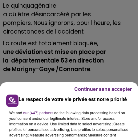
Le quinquagénaire
a dû être
désincarcéré
par les
pompiers.
Nous ignorons, pour l'heure, les
circonstances de l'accident
La route est totalement bloquée,
une déviation est mise en place par
la départementale 53 en direction
de
Marigny-Gaye /Connantre
.
Continuer sans accepter
Le respect de votre vie privée est notre priorité
FIL D'ACTU
We and
our (447) partners
do the following data processing based on
your consent and/or our legitimate interest: Store and/or access
information on a device; Use limited data to select advertising; Create
profiles for personalised advertising; Use profiles to select personalised
advertising; Measure advertising performance; Measure content