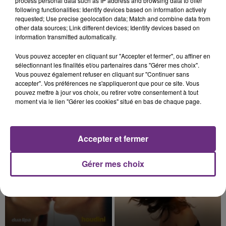
process personal data such as IP address and browsing data to offer
présente.
following functionalities: Identify devices based on information actively
requested; Use precise geolocation data; Match and combine data from
other data sources; Link different devices; Identify devices based on
information transmitted automatically.
Vous pouvez accepter en cliquant sur "Accepter et fermer", ou affiner en
7 août 2026
sélectionnant les finalités et/ou partenaires dans "Gérer mes choix".
LE MAGASIN JOUÉCLUB DE REIMS FERME
Vous pouvez également refuser en cliquant sur "Continuer sans
SES PORTES
accepter". Vos préférences ne s'appliqueront que pour ce site. Vous
pouvez mettre à jour vos choix, ou retirer votre consentement à tout
C'était l'une des institutions du centre-ville
moment via le lien "Gérer les cookies" situé en bas de chaque page.
rémois. Le magasin JouéClub est contraint de
fermer ses portes.
TITRES DIFFUSÉS
Accepter et fermer
21h19
21h19
21h16
21h16
Gérer mes choix