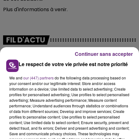
Plus d'informations à venir.
FIL D'ACTU
Continuer sans accepter
Le respect de votre vie privée est notre priorité
We and
our (447) partners
do the following data processing based on
your consent and/or our legitimate interest: Store and/or access
information on a device; Use limited data to select advertising; Create
profiles for personalised advertising; Use profiles to select personalised
7 août 2026
advertising; Measure advertising performance; Measure content
LA CENTRALE NUCLÉAIRE DE CHOOZ
performance; Understand audiences through statistics or combinations
of data from different sources; Develop and improve services; Create
TOUJOURS À L'ARRÊT
profiles to personalise content; Use profiles to select personalised
Cela fait déjà une semaine que la centrale
content; Use limited data to select content; Ensure security, prevent and
detect fraud, and fix errors; Deliver and present advertising and content;
nucléaire ardennaise est à l'arrêt. Une situation
Save and communicate privacy choices. These technologies may
justifiée par la sécheresse intense qui est toujours