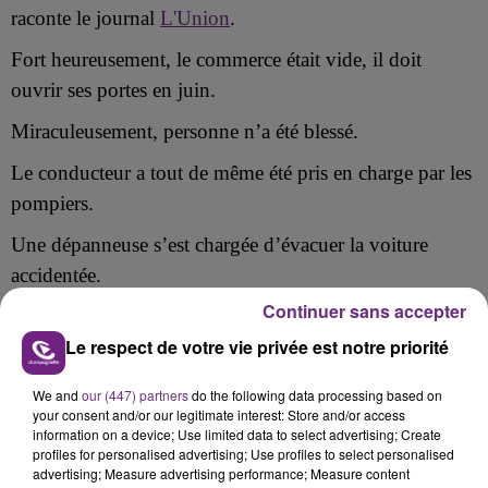
raconte le journal
L'Union
.
Fort heureusement, le commerce était vide, il doit
ouvrir ses portes en juin.
Miraculeusement, personne n’a été blessé.
Le conducteur a tout de même été pris en charge par les
pompiers.
Une dépanneuse s’est chargée d’évacuer la voiture
accidentée.
Continuer sans accepter
Le respect de votre vie privée est notre priorité
FIL D'ACTU
We and
our (447) partners
do the following data processing based on
your consent and/or our legitimate interest: Store and/or access
information on a device; Use limited data to select advertising; Create
profiles for personalised advertising; Use profiles to select personalised
advertising; Measure advertising performance; Measure content