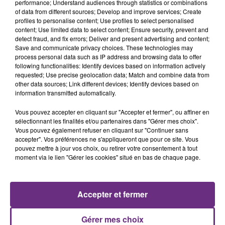
performance; Understand audiences through statistics or combinations
of data from different sources; Develop and improve services; Create
profiles to personalise content; Use profiles to select personalised
content; Use limited data to select content; Ensure security, prevent and
detect fraud, and fix errors; Deliver and present advertising and content;
Save and communicate privacy choices. These technologies may
10h16
process personal data such as IP address and browsing data to offer
LE MAGASIN JOUÉCLUB DE REIMS FERME
following functionalities: Identify devices based on information actively
SES PORTES
requested; Use precise geolocation data; Match and combine data from
C'était l'une des institutions du centre-ville
other data sources; Link different devices; Identify devices based on
information transmitted automatically.
rémois. Le magasin JouéClub est contraint de
fermer ses portes.
Vous pouvez accepter en cliquant sur "Accepter et fermer", ou affiner en
sélectionnant les finalités et/ou partenaires dans "Gérer mes choix".
Vous pouvez également refuser en cliquant sur "Continuer sans
accepter". Vos préférences ne s'appliqueront que pour ce site. Vous
pouvez mettre à jour vos choix, ou retirer votre consentement à tout
moment via le lien "Gérer les cookies" situé en bas de chaque page.
9h22
UNE JEUNE AUTOMOBILISTE GRIÈVEMENT
Accepter et fermer
BLESSÉE
Une automobiliste s'est retrouvée piégée dans
Gérer mes choix
son véhicule après une collision avec un poids