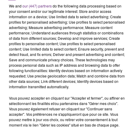
We and
our (447) partners
do the following data processing based on
your consent and/or our legitimate interest: Store and/or access
information on a device; Use limited data to select advertising; Create
profiles for personalised advertising; Use profiles to select personalised
advertising; Measure advertising performance; Measure content
FIL D'ACTU
performance; Understand audiences through statistics or combinations
of data from different sources; Develop and improve services; Create
profiles to personalise content; Use profiles to select personalised
content; Use limited data to select content; Ensure security, prevent and
detect fraud, and fix errors; Deliver and present advertising and content;
Save and communicate privacy choices. These technologies may
process personal data such as IP address and browsing data to offer
following functionalities: Identify devices based on information actively
requested; Use precise geolocation data; Match and combine data from
other data sources; Link different devices; Identify devices based on
information transmitted automatically.
7 août 2026
LA CENTRALE NUCLÉAIRE DE CHOOZ
Vous pouvez accepter en cliquant sur "Accepter et fermer", ou affiner en
sélectionnant les finalités et/ou partenaires dans "Gérer mes choix".
TOUJOURS À L'ARRÊT
Vous pouvez également refuser en cliquant sur "Continuer sans
Cela fait déjà une semaine que la centrale
accepter". Vos préférences ne s'appliqueront que pour ce site. Vous
nucléaire ardennaise est à l'arrêt. Une situation
pouvez mettre à jour vos choix, ou retirer votre consentement à tout
moment via le lien "Gérer les cookies" situé en bas de chaque page.
justifiée par la sécheresse intense qui est toujours