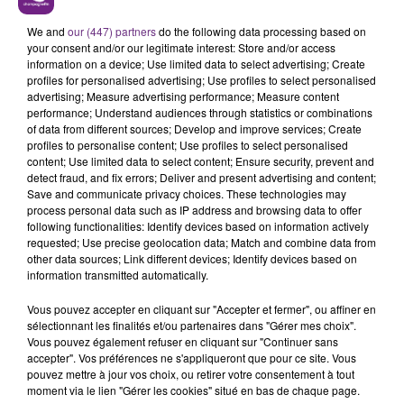
We and
our (447) partners
do the following data processing based on
your consent and/or our legitimate interest: Store and/or access
information on a device; Use limited data to select advertising; Create
profiles for personalised advertising; Use profiles to select personalised
advertising; Measure advertising performance; Measure content
performance; Understand audiences through statistics or combinations
FIL D'ACTU
of data from different sources; Develop and improve services; Create
profiles to personalise content; Use profiles to select personalised
content; Use limited data to select content; Ensure security, prevent and
detect fraud, and fix errors; Deliver and present advertising and content;
Save and communicate privacy choices. These technologies may
process personal data such as IP address and browsing data to offer
following functionalities: Identify devices based on information actively
requested; Use precise geolocation data; Match and combine data from
other data sources; Link different devices; Identify devices based on
information transmitted automatically.
6 août 2026
Vous pouvez accepter en cliquant sur "Accepter et fermer", ou affiner en
SI TOUT LE MONDE FAIT ÇA, MOI L'ANNÉE
sélectionnant les finalités et/ou partenaires dans "Gérer mes choix".
PROCHAINE JE VENDANGE EN...
Vous pouvez également refuser en cliquant sur "Continuer sans
accepter". Vos préférences ne s'appliqueront que pour ce site. Vous
La vendange en Champagne a débuté ce jeudi 6
pouvez mettre à jour vos choix, ou retirer votre consentement à tout
août dans la commune de Montgueux (Aube). Du
moment via le lien "Gérer les cookies" situé en bas de chaque page.