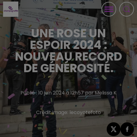
UNE ROSE UN
ESPOIR 2024 :
NOUVEAU RECORD
DE GÉNÉROSITÉ.
Publié : 10 juin 2024 à 12h57 par Melissa K
Crédit image:
lecoyotefoto