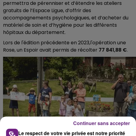
permettra de pérenniser et d’étendre les ateliers
gratuits de l’Espace Ligue, d’offrir des
accompagnements psychologiques, et d’acheter du
matériel de soin et d’hygiène pour les différents
hôpitaux du département.
Lors de l'édition précédente en 2023,l'opération une
Rose, un Espoir avait permis de récolter
77 841,88 €
.
Continuer sans accepter
Le respect de votre vie privée est notre priorité