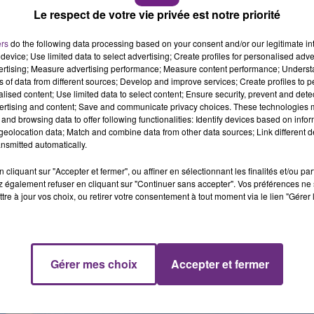
Le respect de votre vie privée est notre priorité
t
le
«
Gin Pamp »,
un
bar
situé
rue Théodore-Dubois.
10h00 - 14h00
LE TICKET DE CAISSE
ers
do the following data processing based on your consent and/or our legitimate int
ideau après avoir subi des dommages
.
device; Use limited data to select advertising; Create profiles for personalised adver
vertising; Measure advertising performance; Measure content performance; Unders
sur place
.
ns of data from different sources; Develop and improve services; Create profiles to 
alised content; Use limited data to select content; Ensure security, prevent and detect
ertising and content; Save and communicate privacy choices. These technologies
and browsing data to offer following functionalities: Identify devices based on infor
eolocation data; Match and combine data from other data sources; Link different de
nsmitted automatically.
orteurs des deux équipes vont être particulièrement surveil
cliquant sur "Accepter et fermer", ou affiner en sélectionnant les finalités et/ou pa
he à 17h au stade Auguste Delaune.
 également refuser en cliquant sur "Continuer sans accepter". Vos préférences ne 
tre à jour vos choix, ou retirer votre consentement à tout moment via le lien "Gérer 
 15h00
15h00 - 19h00
adio Pop
Le Club C
Gérer mes choix
Accepter et fermer