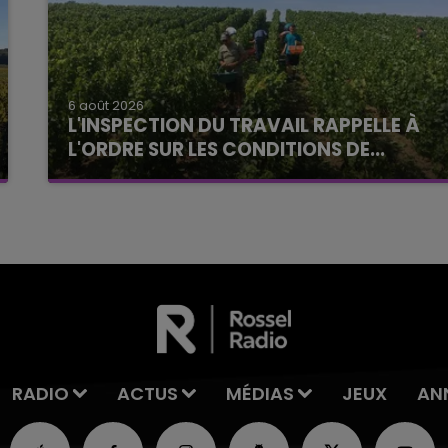
6 août 2026
L'INSPECTION DU TRAVAIL RAPPELLE À
L'ORDRE SUR LES CONDITIONS DE...
Alors que les dates de début des vendange
2026 s'est avéré être plus précoce que prévu,
l'inspection du Travail en profite pour rappeler
les conditions de...
RADIO
ACTUS
MÉDIAS
JEUX
AN