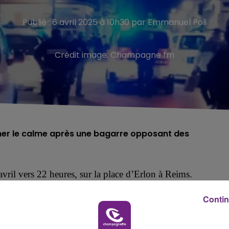
Publié : 6 avril 2025 à 10h30 par Emmanuel Poli
Crédit image:
Champagne fm
ener le calme après une bagarre opposant des
avril
vers
22 heures,
sur la place d’Erlon à Reims.
pposé des «
supporte
u
rs »
du RC S
trasbourg
à leurs
Contin
s confrères de L'Union.