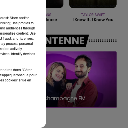
14h00 - 15h00
LA RADIO POP
MATT SIMONS
TAYLOR SWIFT
erest: Store and/or
Catch & Release
I Knew It, I Knew You
tising; Use profiles to
tand audiences through
personalise content; Use
A L'ANTENNE
 fraud, and fix errors;
 may process personal
mation actively
vices; Identify devices
lés
rtenaires dans "Gérer
s'appliqueront que pour
les cookies" situé en
19h00 - 19h15
hampagne FM
LA POP MACHINE 