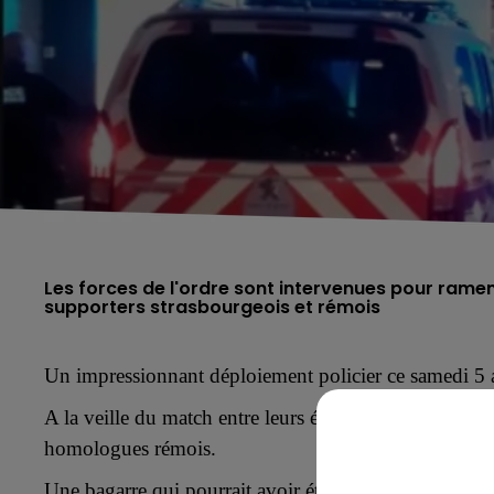
Les forces de l'ordre sont intervenues pour ram
supporters strasbourgeois et rémois
Un impressionnant déploiement policier
ce samedi 5 
A la veille du match entre leurs équipes, u
ne rixe a o
homologues rémois.
Une bagarre qui pourrait avoir été planifiée, selon no