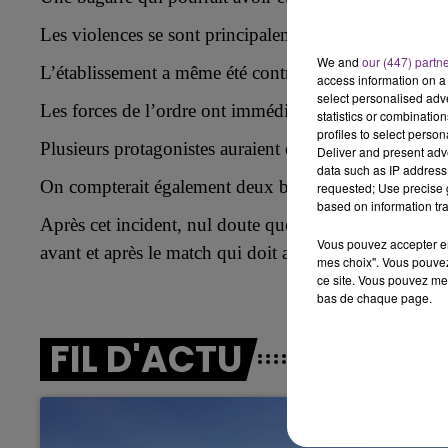
L
e
s violences se sont principalement déroulées devan
6h00 - 10h00
LA FAMILLE
We and
our (447) partn
L
’établissement a même
été contraint de baisser le r
access information on a 
select personalised ad
Les forces de l’ordre ont immédiatement été appelées
statistics or combinatio
profiles to select person
Plusieurs protagonistes auraient été interpellés.
Deliver and present adv
data such as IP address 
On compterait également deux blessés.
requested; Use precise g
based on information tra
Après cet incident, nul doute que les groupes de supp
Vous pouvez accepter en 
avant et après le match qui doit avoir lieu ce dimanc
mes choix". Vous pouvez
ce site. Vous pouvez met
bas de chaque page.
10h00 - 14h00
14h00 -
LE TICKET DE CAISSE
La R
FIL D'ACTU