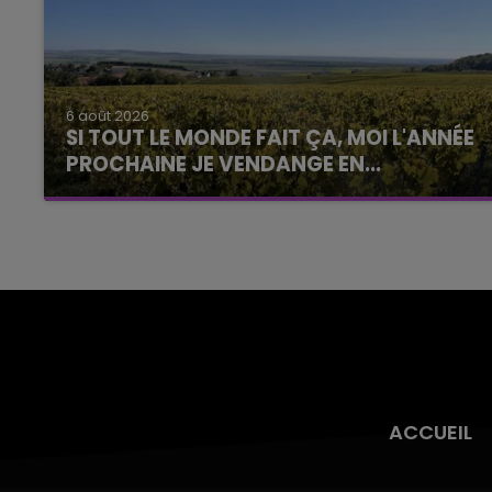
6 août 2026
SI TOUT LE MONDE FAIT ÇA, MOI L'ANNÉE
PROCHAINE JE VENDANGE EN...
La vendange en Champagne a débuté ce jeudi
6 août dans la commune de Montgueux (Aube).
Du jamais vu !
ACCUEIL