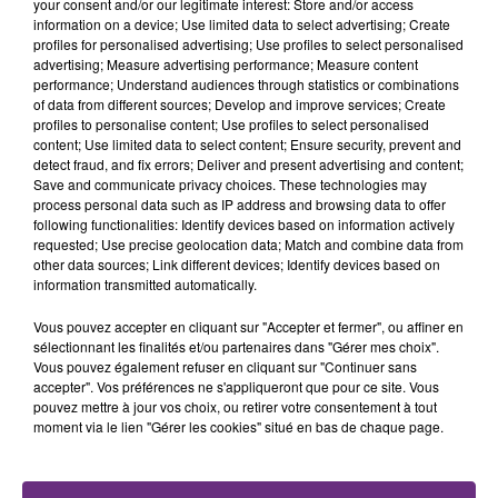
your consent and/or our legitimate interest: Store and/or access
information on a device; Use limited data to select advertising; Create
FIL D'ACTU
profiles for personalised advertising; Use profiles to select personalised
advertising; Measure advertising performance; Measure content
performance; Understand audiences through statistics or combinations
of data from different sources; Develop and improve services; Create
profiles to personalise content; Use profiles to select personalised
content; Use limited data to select content; Ensure security, prevent and
detect fraud, and fix errors; Deliver and present advertising and content;
Save and communicate privacy choices. These technologies may
process personal data such as IP address and browsing data to offer
following functionalities: Identify devices based on information actively
requested; Use precise geolocation data; Match and combine data from
other data sources; Link different devices; Identify devices based on
7 août 2026
LA CENTRALE NUCLÉAIRE DE CHOOZ
information transmitted automatically.
TOUJOURS À L'ARRÊT
Vous pouvez accepter en cliquant sur "Accepter et fermer", ou affiner en
Cela fait déjà une semaine que la centrale
sélectionnant les finalités et/ou partenaires dans "Gérer mes choix".
Vous pouvez également refuser en cliquant sur "Continuer sans
nucléaire ardennaise est à l'arrêt. Une situation
accepter". Vos préférences ne s'appliqueront que pour ce site. Vous
justifiée par la sécheresse intense qui est toujours
pouvez mettre à jour vos choix, ou retirer votre consentement à tout
présente.
moment via le lien "Gérer les cookies" situé en bas de chaque page.