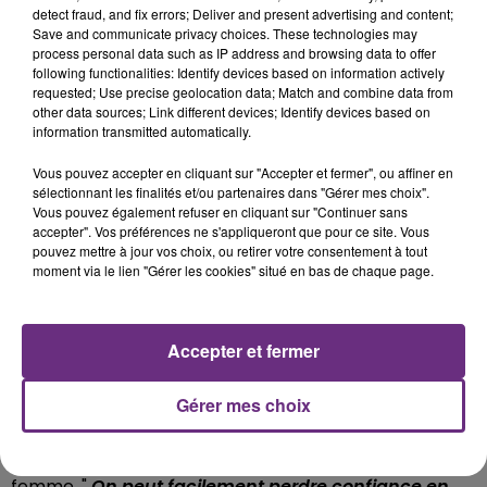
detect fraud, and fix errors; Deliver and present advertising and content;
Save and communicate privacy choices. These technologies may
process personal data such as IP address and browsing data to offer
following functionalities: Identify devices based on information actively
requested; Use precise geolocation data; Match and combine data from
other data sources; Link different devices; Identify devices based on
information transmitted automatically.
Exercer deux métiers, n'est pas chose facile au
Vous pouvez accepter en cliquant sur "Accepter et fermer", ou affiner en
sélectionnant les finalités et/ou partenaires dans "Gérer mes choix".
quotidien. Qu’elle soit sur un shooting photo ou sur une
Vous pouvez également refuser en cliquant sur "Continuer sans
accepter". Vos préférences ne s'appliqueront que pour ce site. Vous
visite de maison, la jeune femme doit sans cesse faire
pouvez mettre à jour vos choix, ou retirer votre consentement à tout
moment via le lien "Gérer les cookies" situé en bas de chaque page.
ses preuves notamment dans l'immobilier, un milieu
encore très masculin. Le mannequinat, même s'il fait
rêver, reste un métier d’image, exigeant de la rigueur
Accepter et fermer
au quotidien. «
Bien que l’on parle beaucoup de "Body
Gérer mes choix
Positive", il existe des personnes malveillantes. Il
faut vraiment bien s’entoure
r
», insiste la jeune
femme. "
On peut facilement perdre confiance en