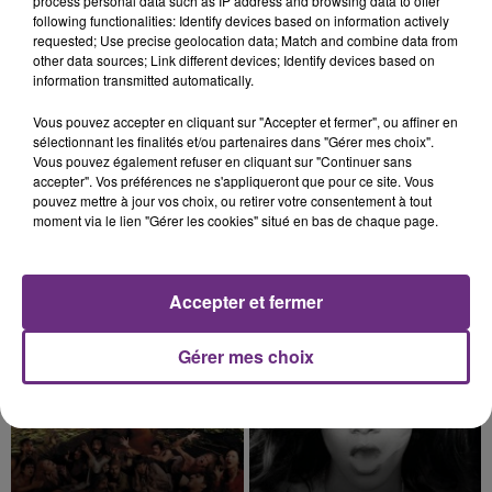
process personal data such as IP address and browsing data to offer
following functionalities: Identify devices based on information actively
requested; Use precise geolocation data; Match and combine data from
other data sources; Link different devices; Identify devices based on
information transmitted automatically.
Vous pouvez accepter en cliquant sur "Accepter et fermer", ou affiner en
5 août 2026
sélectionnant les finalités et/ou partenaires dans "Gérer mes choix".
VENEZ FÊTER CE WEEK-END
Vous pouvez également refuser en cliquant sur "Continuer sans
L'ANNIVERSAIRE DE WOINIC
accepter". Vos préférences ne s'appliqueront que pour ce site. Vous
pouvez mettre à jour vos choix, ou retirer votre consentement à tout
Ce samedi 8 août sera un grand jour :
moment via le lien "Gérer les cookies" situé en bas de chaque page.
l'anniversaire du plus gros sanglier du monde.
Une fête est donc organisée et vous êtes tous
TITRES DIFFUSÉS
conviés !
Accepter et fermer
10h47
10h47
10h44
10h44
Gérer mes choix