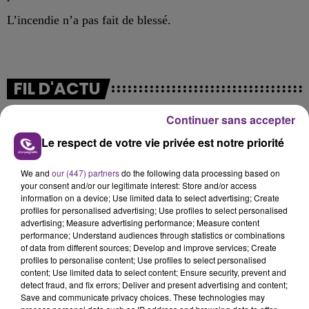
L’incendie n’a pas fait de blessé.
FIL D'ACTU
Continuer sans accepter
Le respect de votre vie privée est notre priorité
We and
our (447) partners
do the following data processing based on
your consent and/or our legitimate interest: Store and/or access
information on a device; Use limited data to select advertising; Create
profiles for personalised advertising; Use profiles to select personalised
5 août 2026
advertising; Measure advertising performance; Measure content
UN FEU DE REMORQUE BLOQUE LA
performance; Understand audiences through statistics or combinations
of data from different sources; Develop and improve services; Create
CIRCULATION DANS LES ARDENNES
profiles to personalise content; Use profiles to select personalised
Un feu de remorque s'est déclaré ce mercredi en
content; Use limited data to select content; Ensure security, prevent and
detect fraud, and fix errors; Deliver and present advertising and content;
fin de matinée sur l'A34.
Save and communicate privacy choices. These technologies may