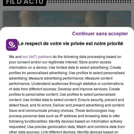
FIL D'ACTU
Continuer sans accepter
Le respect de votre vie privée est notre priorité
We and
our (447) partners
do the following data processing based on
7 août 2026
your consent and/or our legitimate interest: Store and/or access
LA CENTRALE NUCLÉAIRE DE CHOOZ
information on a device; Use limited data to select advertising; Create
TOUJOURS À L'ARRÊT
profiles for personalised advertising; Use profiles to select personalised
advertising; Measure advertising performance; Measure content
Cela fait déjà une semaine que la centrale
performance; Understand audiences through statistics or combinations
nucléaire ardennaise est à l'arrêt. Une situation
of data from different sources; Develop and improve services; Create
justifiée par la sécheresse intense qui est toujours
profiles to personalise content; Use profiles to select personalised
content; Use limited data to select content; Ensure security, prevent and
présente.
detect fraud, and fix errors; Deliver and present advertising and content;
Save and communicate privacy choices. These technologies may
process personal data such as IP address and browsing data to offer
following functionalities: Identify devices based on information actively
requested; Use precise geolocation data; Match and combine data from
other data sources; Link different devices; Identify devices based on