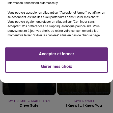
7 août 2026
information transmitted automatically.
LE MAGASIN JOUÉCLUB DE REIMS FERME
SES PORTES
Vous pouvez accepter en cliquant sur "Accepter et fermer", ou affiner en
sélectionnant les finalités et/ou partenaires dans "Gérer mes choix".
C'était l'une des institutions du centre-ville
Vous pouvez également refuser en cliquant sur "Continuer sans
rémois. Le magasin JouéClub est contraint de
accepter". Vos préférences ne s'appliqueront que pour ce site. Vous
fermer ses portes.
pouvez mettre à jour vos choix, ou retirer votre consentement à tout
TITRES DIFFUSÉS
moment via le lien "Gérer les cookies" situé en bas de chaque page.
13h14
13h14
13h09
13h09
Accepter et fermer
Gérer mes choix
MYLES SMITH & NIALL HORAN
TAYLOR SWIFT
Drive Safe
I Knew It, I Knew You