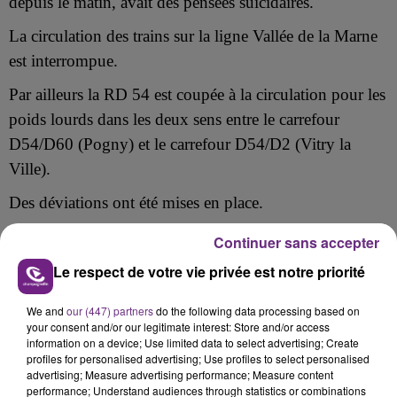
depuis le matin, avait des pensées suicidaires.
La circulation des trains sur la ligne Vallée de la Marne
est interrompue.
Par ailleurs la RD 54 est coupée à la circulation pour les
poids lourds dans les deux sens entre le carrefour
D54/D60 (Pogny) et le carrefour D54/D2 (Vitry la
Ville).
Des déviations ont été mises en place.
Continuer sans accepter
Le respect de votre vie privée est notre priorité
FIL D'ACTU
We and
our (447) partners
do the following data processing based on
your consent and/or our legitimate interest: Store and/or access
information on a device; Use limited data to select advertising; Create
profiles for personalised advertising; Use profiles to select personalised
advertising; Measure advertising performance; Measure content
performance; Understand audiences through statistics or combinations