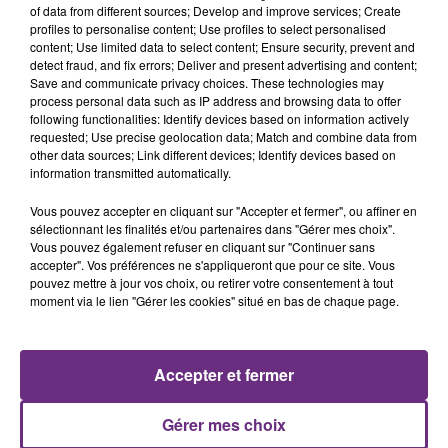
of data from different sources; Develop and improve services; Create
profiles to personalise content; Use profiles to select personalised
content; Use limited data to select content; Ensure security, prevent and
detect fraud, and fix errors; Deliver and present advertising and content;
7 août 2026
Save and communicate privacy choices. These technologies may
LA CENTRALE NUCLÉAIRE DE CHOOZ
process personal data such as IP address and browsing data to offer
TOUJOURS À L'ARRÊT
following functionalities: Identify devices based on information actively
requested; Use precise geolocation data; Match and combine data from
Cela fait déjà une semaine que la centrale
other data sources; Link different devices; Identify devices based on
nucléaire ardennaise est à l'arrêt. Une situation
information transmitted automatically.
justifiée par la sécheresse intense qui est toujours
Vous pouvez accepter en cliquant sur "Accepter et fermer", ou affiner en
présente.
sélectionnant les finalités et/ou partenaires dans "Gérer mes choix".
Vous pouvez également refuser en cliquant sur "Continuer sans
accepter". Vos préférences ne s'appliqueront que pour ce site. Vous
pouvez mettre à jour vos choix, ou retirer votre consentement à tout
moment via le lien "Gérer les cookies" situé en bas de chaque page.
7 août 2026
LE MAGASIN JOUÉCLUB DE REIMS FERME
SES PORTES
Accepter et fermer
C'était l'une des institutions du centre-ville
rémois. Le magasin JouéClub est contraint de
Gérer mes choix
fermer ses portes.