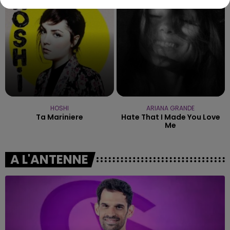
13h49
13h49
13h46
13h46
HOSHI
ARIANA GRANDE
Ta Mariniere
Hate That I Made You Love
Me
A L'ANTENNE