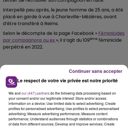
tenter de retrouver son compagnon en fuite.
Interpellé peu après, le jeune homme de 25 ans, a été
placé en garde à vue à Charleville-Mézières, avant
d’être transféré à Reims.
Selon le décompte de la page Facebook «
Féminicides
ème
par compagnons ou ex
», il s’agit du 109
féminicide
perpétré en 2022.
Continuer sans accepter
FIL D'ACTU
Le respect de votre vie privée est notre priorité
We and
our (447) partners
do the following data processing based on
your consent and/or our legitimate interest: Store and/or access
information on a device; Use limited data to select advertising; Create
profiles for personalised advertising; Use profiles to select personalised
advertising; Measure advertising performance; Measure content
performance; Understand audiences through statistics or combinations
of data from different sources; Develop and improve services; Create