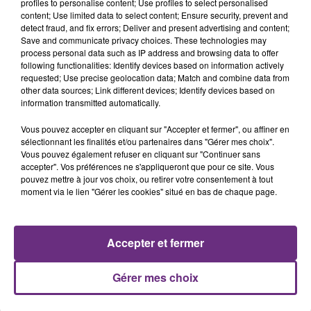
profiles to personalise content; Use profiles to select personalised
7 août 2026
content; Use limited data to select content; Ensure security, prevent and
LA CENTRALE NUCLÉAIRE DE CHOOZ
detect fraud, and fix errors; Deliver and present advertising and content;
TOUJOURS À L'ARRÊT
Save and communicate privacy choices. These technologies may
Cela fait déjà une semaine que la centrale
process personal data such as IP address and browsing data to offer
following functionalities: Identify devices based on information actively
nucléaire ardennaise est à l'arrêt. Une situation
requested; Use precise geolocation data; Match and combine data from
justifiée par la sécheresse intense qui est toujours
other data sources; Link different devices; Identify devices based on
présente.
information transmitted automatically.
Vous pouvez accepter en cliquant sur "Accepter et fermer", ou affiner en
sélectionnant les finalités et/ou partenaires dans "Gérer mes choix".
Vous pouvez également refuser en cliquant sur "Continuer sans
accepter". Vos préférences ne s'appliqueront que pour ce site. Vous
pouvez mettre à jour vos choix, ou retirer votre consentement à tout
7 août 2026
LE MAGASIN JOUÉCLUB DE REIMS FERME
moment via le lien "Gérer les cookies" situé en bas de chaque page.
SES PORTES
C'était l'une des institutions du centre-ville
Accepter et fermer
rémois. Le magasin JouéClub est contraint de
fermer ses portes.
TITRES DIFFUSÉS
Gérer mes choix