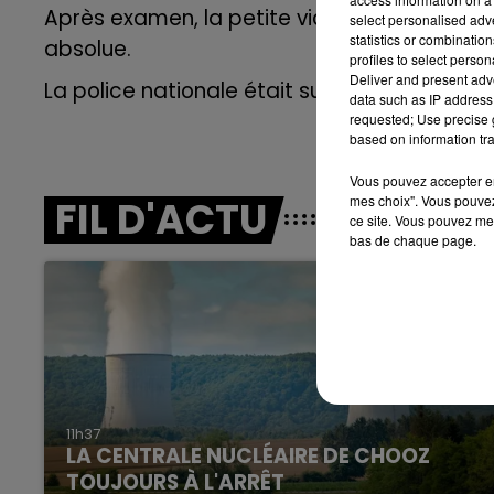
LE BEST OF DE LA FAMILLE
Après examen, la petite victtme
a finaleme
select personalised ad
CHAMPAGNE FM
statistics or combinatio
absolue.
profiles to select person
Deliver and present adv
La police nationale était sur place.
data such as IP address 
requested; Use precise g
based on information tra
Vous pouvez accepter en 
mes choix". Vous pouvez
FIL D'ACTU
ce site. Vous pouvez met
bas de chaque page.
LE
6h00 - 10h00
La Famille
11h37
LA CENTRALE NUCLÉAIRE DE CHOOZ
TOUJOURS À L'ARRÊT