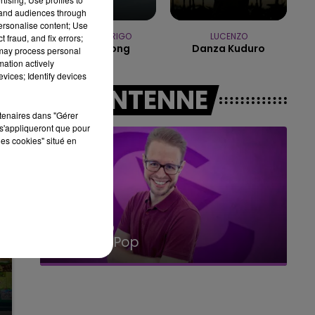
10h00 - 14h00
tand audiences through
LE TICKET DE CAISSE
personalise content; Use
OLIVIA RODRIGO
LUCENZO
 fraud, and fix errors;
Stupid Song
Danza Kuduro
 may process personal
mation actively
vices; Identify devices
A L'ANTENNE
rtenaires dans "Gérer
s'appliqueront que pour
les cookies" situé en
14h00 - 15h00
La Radio Pop