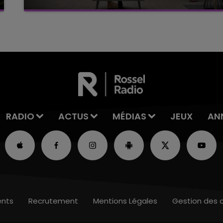
C'était l'une des institutions du centre-ville
rémois. Le magasin JouéClub est contraint de
fermer ses portes.
RADIO
ACTUS
MÉDIAS
JEUX
AN
nts
Recrutement
Mentions Légales
Gestion des 