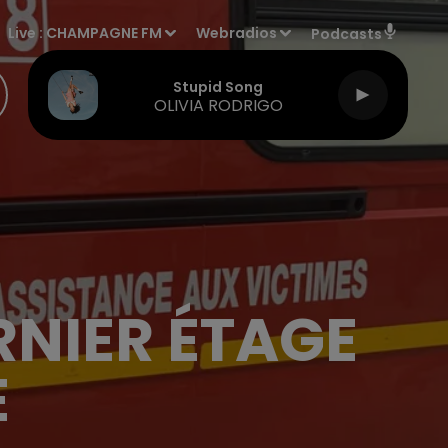
Live :
CHAMPAGNE FM
Webradios
Podcasts
Stupid Song
OLIVIA RODRIGO
RNIER ÉTAGE
E