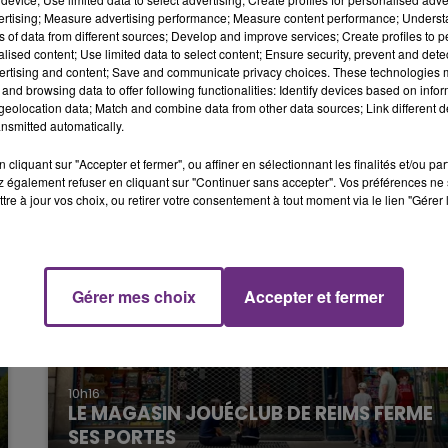
nt été transportée au CHU de Reims en urgence
6h00 - 10h00
vertising; Measure advertising performance; Measure content performance; Unders
LA FAMILLE
ns of data from different sources; Develop and improve services; Create profiles to 
alised content; Use limited data to select content; Ensure security, prevent and detect
ertising and content; Save and communicate privacy choices. These technologies
and browsing data to offer following functionalities: Identify devices based on infor
eolocation data; Match and combine data from other data sources; Link different de
nsmitted automatically.
cliquant sur "Accepter et fermer", ou affiner en sélectionnant les finalités et/ou pa
 également refuser en cliquant sur "Continuer sans accepter". Vos préférences ne 
tre à jour vos choix, ou retirer votre consentement à tout moment via le lien "Gérer 
Gérer mes choix
Accepter et fermer
10h00 - 14h00
LE TICKET DE CAISSE
10h16
LE MAGASIN JOUÉCLUB DE REIMS FERME
SES PORTES