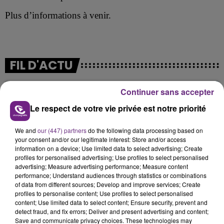
Plus d’informations à venir.
FIL D'ACTU
Continuer sans accepter
Le respect de votre vie privée est notre priorité
We and
our (447) partners
do the following data processing based on
your consent and/or our legitimate interest: Store and/or access
information on a device; Use limited data to select advertising; Create
profiles for personalised advertising; Use profiles to select personalised
7 août 2026
advertising; Measure advertising performance; Measure content
LA CENTRALE NUCLÉAIRE DE CHOOZ
performance; Understand audiences through statistics or combinations
TOUJOURS À L'ARRÊT
of data from different sources; Develop and improve services; Create
profiles to personalise content; Use profiles to select personalised
Cela fait déjà une semaine que la centrale
content; Use limited data to select content; Ensure security, prevent and
nucléaire ardennaise est à l'arrêt. Une situation
detect fraud, and fix errors; Deliver and present advertising and content;
justifiée par la sécheresse intense qui est toujours
Save and communicate privacy choices. These technologies may