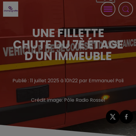
UNE FILLETTE
CHUTE DU 7È ÉTAGE
D'UN IMMEUBLE
Publié : 11 juillet 2025 à 10h22 par Emmanuel Poli
Crédit image:
Pôle Radio Rossel