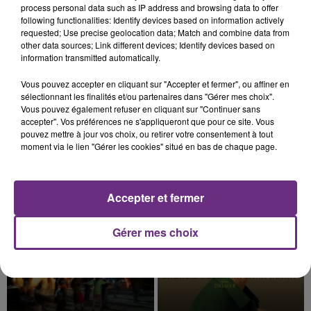
process personal data such as IP address and browsing data to offer
présente.
following functionalities: Identify devices based on information actively
requested; Use precise geolocation data; Match and combine data from
other data sources; Link different devices; Identify devices based on
information transmitted automatically.
Vous pouvez accepter en cliquant sur "Accepter et fermer", ou affiner en
7 août 2026
sélectionnant les finalités et/ou partenaires dans "Gérer mes choix".
LE MAGASIN JOUÉCLUB DE REIMS FERME
Vous pouvez également refuser en cliquant sur "Continuer sans
SES PORTES
accepter". Vos préférences ne s'appliqueront que pour ce site. Vous
pouvez mettre à jour vos choix, ou retirer votre consentement à tout
C'était l'une des institutions du centre-ville
moment via le lien "Gérer les cookies" situé en bas de chaque page.
rémois. Le magasin JouéClub est contraint de
fermer ses portes.
TITRES DIFFUSÉS
Accepter et fermer
4h07
4h07
4h04
4h04
Gérer mes choix