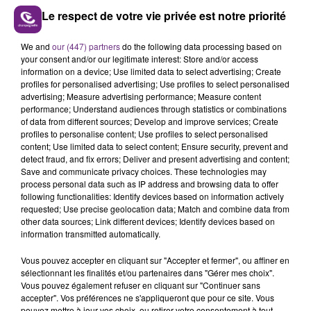
Le respect de votre vie privée est notre priorité
We and
our (447) partners
do the following data processing based on
your consent and/or our legitimate interest: Store and/or access
information on a device; Use limited data to select advertising; Create
profiles for personalised advertising; Use profiles to select personalised
advertising; Measure advertising performance; Measure content
performance; Understand audiences through statistics or combinations
of data from different sources; Develop and improve services; Create
profiles to personalise content; Use profiles to select personalised
FIL D'ACTU
content; Use limited data to select content; Ensure security, prevent and
detect fraud, and fix errors; Deliver and present advertising and content;
Save and communicate privacy choices. These technologies may
process personal data such as IP address and browsing data to offer
following functionalities: Identify devices based on information actively
requested; Use precise geolocation data; Match and combine data from
other data sources; Link different devices; Identify devices based on
information transmitted automatically.
Vous pouvez accepter en cliquant sur "Accepter et fermer", ou affiner en
sélectionnant les finalités et/ou partenaires dans "Gérer mes choix".
6 août 2026
Vous pouvez également refuser en cliquant sur "Continuer sans
SI TOUT LE MONDE FAIT ÇA, MOI L'ANNÉE
accepter". Vos préférences ne s'appliqueront que pour ce site. Vous
PROCHAINE JE VENDANGE EN...
pouvez mettre à jour vos choix, ou retirer votre consentement à tout