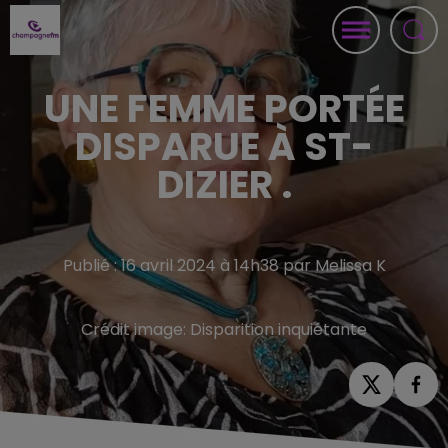
UNE FEMME PORTÉE
DISPARUE À ST-
DIZIER .
Publié : 16 avril 2024 à 14h38 par Melissa K
Crédit image:
Disparition inquiétante