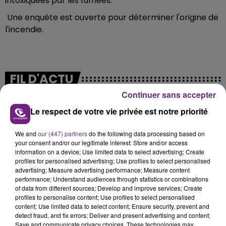
intoxiquées par les fumées.
Une enquête est ouverte pour déterminer l'origine de
l'incendie.
FIL D'ACTU
Continuer sans accepter
Le respect de votre vie privée est notre priorité
We and
our (447) partners
do the following data processing based on
your consent and/or our legitimate interest: Store and/or access
information on a device; Use limited data to select advertising; Create
profiles for personalised advertising; Use profiles to select personalised
advertising; Measure advertising performance; Measure content
7 août 2026
performance; Understand audiences through statistics or combinations
LA CENTRALE NUCLÉAIRE DE CHOOZ
of data from different sources; Develop and improve services; Create
TOUJOURS À L'ARRÊT
profiles to personalise content; Use profiles to select personalised
content; Use limited data to select content; Ensure security, prevent and
Cela fait déjà une semaine que la centrale
detect fraud, and fix errors; Deliver and present advertising and content;
nucléaire ardennaise est à l'arrêt. Une situation
Save and communicate privacy choices. These technologies may