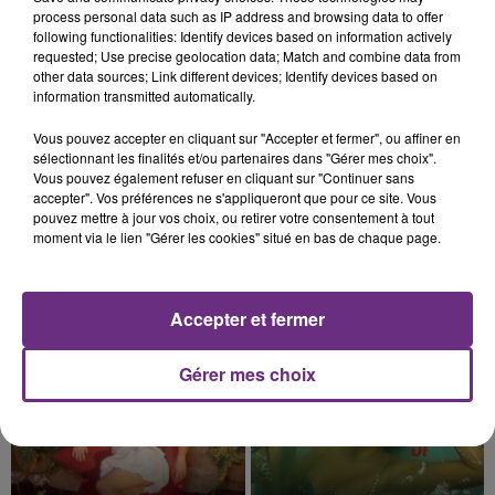
process personal data such as IP address and browsing data to offer
justifiée par la sécheresse intense qui est toujours
following functionalities: Identify devices based on information actively
présente.
requested; Use precise geolocation data; Match and combine data from
other data sources; Link different devices; Identify devices based on
information transmitted automatically.
Vous pouvez accepter en cliquant sur "Accepter et fermer", ou affiner en
sélectionnant les finalités et/ou partenaires dans "Gérer mes choix".
7 août 2026
Vous pouvez également refuser en cliquant sur "Continuer sans
LE MAGASIN JOUÉCLUB DE REIMS FERME
accepter". Vos préférences ne s'appliqueront que pour ce site. Vous
SES PORTES
pouvez mettre à jour vos choix, ou retirer votre consentement à tout
moment via le lien "Gérer les cookies" situé en bas de chaque page.
C'était l'une des institutions du centre-ville
rémois. Le magasin JouéClub est contraint de
fermer ses portes.
TITRES DIFFUSÉS
Accepter et fermer
Gérer mes choix
19h12
19h12
19h06
19h06