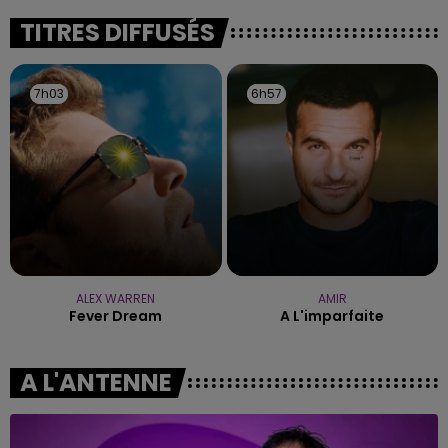
fermer ses portes.
TITRES DIFFUSÉS
7h03
7h03
6h57
6h57
ALEX WARREN
AMIR
Fever Dream
A L'imparfaite
A L'ANTENNE