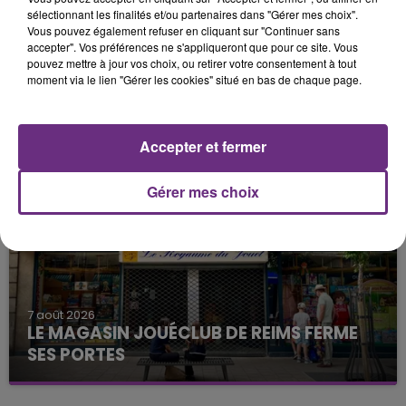
sélectionnant les finalités et/ou partenaires dans "Gérer mes choix".
Vous pouvez également refuser en cliquant sur "Continuer sans
accepter". Vos préférences ne s'appliqueront que pour ce site. Vous
pouvez mettre à jour vos choix, ou retirer votre consentement à tout
moment via le lien "Gérer les cookies" situé en bas de chaque page.
7 août 2026
LA CENTRALE NUCLÉAIRE DE CHOOZ
TOUJOURS À L'ARRÊT
Accepter et fermer
Cela fait déjà une semaine que la centrale
nucléaire ardennaise est à l'arrêt. Une situation
Gérer mes choix
justifiée par la sécheresse intense qui est toujours
présente.
7 août 2026
LE MAGASIN JOUÉCLUB DE REIMS FERME
SES PORTES
C'était l'une des institutions du centre-ville
rémois. Le magasin JouéClub est contraint de