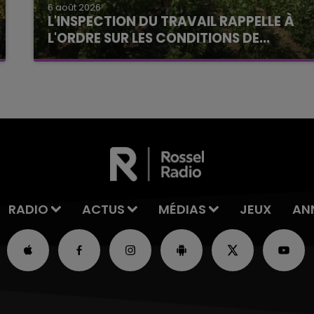
6 août 2026
L'INSPECTION DU TRAVAIL RAPPELLE À
L'ORDRE SUR LES CONDITIONS DE...
Alors que les dates de début des vendange
2026 s'est avéré être plus précoce que prévu,
l'inspection du Travail en profite pour rappeler
les conditions de...
RADIO
ACTUS
MÉDIAS
JEUX
AN