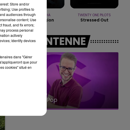
10h00 - 14h00
erest: Store and/or
LE TICKET DE CAISSE
tising; Use profiles to
tand audiences through
BEBE REXHA
TWENTY ONE PILOTS
personalise content; Use
New Religion
Stressed Out
 fraud, and fix errors;
 may process personal
mation actively
A L'ANTENNE
vices; Identify devices
rtenaires dans "Gérer
s'appliqueront que pour
les cookies" situé en
14h00 - 15h00
La Radio Pop