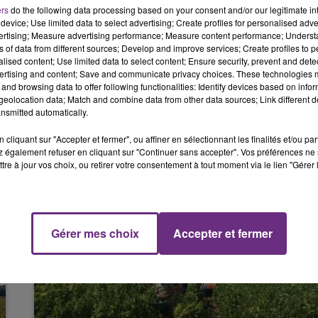
6h00 - 10h00
ers
do the following data processing based on your consent and/or our legitimate int
LA FAMILLE
est recherché par les gendarmes.
device; Use limited data to select advertising; Create profiles for personalised adver
vertising; Measure advertising performance; Measure content performance; Unders
e, a été transporté au CH Charleville.
ns of data from different sources; Develop and improve services; Create profiles to 
alised content; Use limited data to select content; Ensure security, prevent and detect
rès choquée, a été examinée par le médecin du SMUR et
ertising and content; Save and communicate privacy choices. These technologies
and browsing data to offer following functionalities: Identify devices based on infor
eolocation data; Match and combine data from other data sources; Link different de
nsmitted automatically.
cliquant sur "Accepter et fermer", ou affiner en sélectionnant les finalités et/ou pa
 également refuser en cliquant sur "Continuer sans accepter". Vos préférences ne 
tre à jour vos choix, ou retirer votre consentement à tout moment via le lien "Gérer 
10h00 - 14h00
Gérer mes choix
Accepter et fermer
LE TICKET DE CAISSE