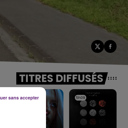
TITRES DIFFUSÉS
uer sans accepter
5h13
5h13
5h09
5h09