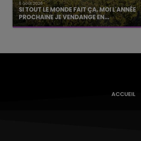
6 août 2026
SI TOUT LE MONDE FAIT ÇA, MOI L'ANNÉE
PROCHAINE JE VENDANGE EN...
La vendange en Champagne a débuté ce jeudi
6 août dans la commune de Montgueux (Aube).
Du jamais vu !
ACCUEIL