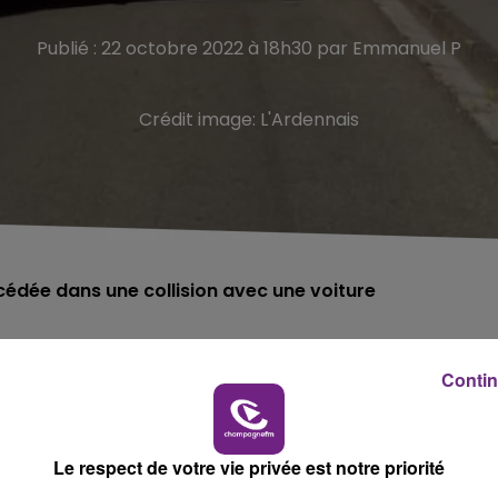
Publié : 22 octobre 2022 à 18h30 par Emmanuel P
Crédit image:
L'Ardennais
cédée dans une collision avec une voiture
13h30, sur la route de la vinaigrerie à Bogny-sur-Meuse
Contin
e par une voiture.
 arrêt cardio respiratoire.
Le respect de votre vie privée est notre priorité
rée décédée par le médecin du SMUR.