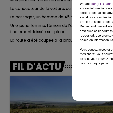
LE BEST OF DE LA FAMILLE
We and
our (447) partn
CHAMPAGNE FM
Le conducteur de la voiture, qui a quitté les lieux, 
access information on a 
select personalised ad
Le passager, un homme de 45 ans en urgence relativ
statistics or combinatio
profiles to select person
Une jeune femme, témoin de l’accident, qui était t
Deliver and present adv
data such as IP address 
finalement laissée sur place.
requested; Use precise g
La route a été coupée a la circulation.
based on information tra
Vous pouvez accepter en 
mes choix". Vous pouvez
ce site. Vous pouvez met
FIL D'ACTU
bas de chaque page.
LE
6h00 - 10h00
La Famille