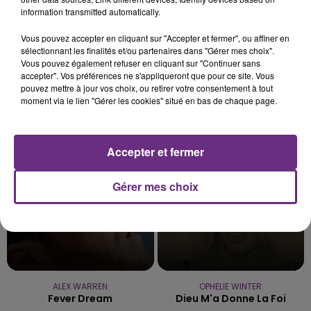
10h16
information transmitted automatically.
LE MAGASIN JOUÉCLUB DE REIMS FERME
SES PORTES
Vous pouvez accepter en cliquant sur "Accepter et fermer", ou affiner en
sélectionnant les finalités et/ou partenaires dans "Gérer mes choix".
C'était l'une des institutions du centre-ville
Vous pouvez également refuser en cliquant sur "Continuer sans
rémois. Le magasin JouéClub est contraint de
accepter". Vos préférences ne s'appliqueront que pour ce site. Vous
pouvez mettre à jour vos choix, ou retirer votre consentement à tout
fermer ses portes.
TITRES DIFFUSÉS
moment via le lien "Gérer les cookies" situé en bas de chaque page.
19h20
19h20
19h12
19h12
Accepter et fermer
Gérer mes choix
ALEX WARREN
OPHELIE WINTER
Fever Dream
Dieu M'a Donne La Foi