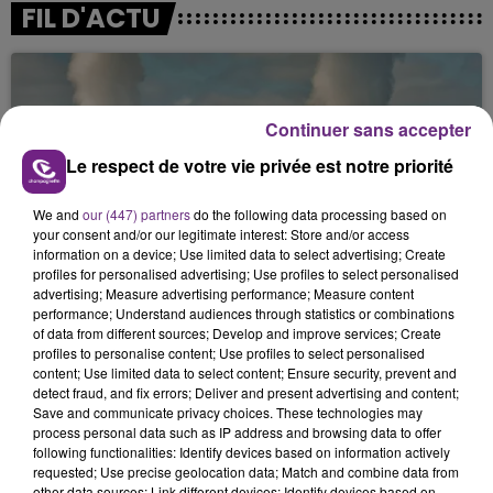
FIL D'ACTU
Continuer sans accepter
Le respect de votre vie privée est notre priorité
We and
our (447) partners
do the following data processing based on
11h37
your consent and/or our legitimate interest: Store and/or access
LA CENTRALE NUCLÉAIRE DE CHOOZ
information on a device; Use limited data to select advertising; Create
profiles for personalised advertising; Use profiles to select personalised
TOUJOURS À L'ARRÊT
advertising; Measure advertising performance; Measure content
Cela fait déjà une semaine que la centrale
performance; Understand audiences through statistics or combinations
nucléaire ardennaise est à l'arrêt. Une situation
of data from different sources; Develop and improve services; Create
profiles to personalise content; Use profiles to select personalised
justifiée par la sécheresse intense qui est toujours
content; Use limited data to select content; Ensure security, prevent and
présente.
detect fraud, and fix errors; Deliver and present advertising and content;
Save and communicate privacy choices. These technologies may
process personal data such as IP address and browsing data to offer
following functionalities: Identify devices based on information actively
requested; Use precise geolocation data; Match and combine data from
other data sources; Link different devices; Identify devices based on